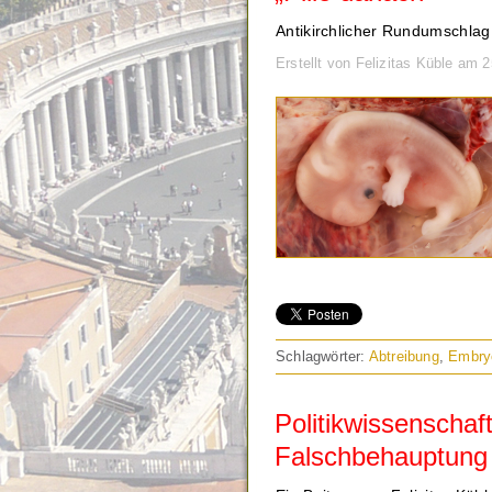
Antikirchlicher Rundumschlag
Erstellt von Felizitas Küble am 
Schlagwörter:
Abtreibung
,
Embry
Politikwissenschaf
Falschbehauptung 