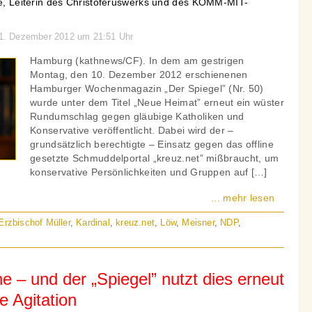
ble, Leiterin des Christoferuswerks und des KOMM-MIT-
 11. Dezember 2012 um 21:51 Uhr
Hamburg (kathnews/CF). In dem am gestrigen
Montag, den 10. Dezember 2012 erschienenen
Hamburger Wochenmagazin „Der Spiegel” (Nr. 50)
wurde unter dem Titel „Neue Heimat” erneut ein wüster
Rundumschlag gegen gläubige Katholiken und
Konservative veröffentlicht. Dabei wird der –
grundsätzlich berechtigte – Einsatz gegen das offline
gesetzte Schmuddelportal „kreuz.net” mißbraucht, um
konservative Persönlichkeiten und Gruppen auf […]
... mehr lesen
Erzbischof Müller
,
Kardinal
,
kreuz.net
,
Löw
,
Meisner
,
NDP
,
line – und der „Spiegel” nutzt dies erneut
he Agitation