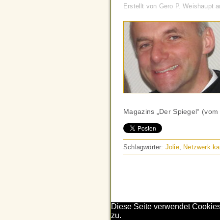
Erstellt von Gero P. Weishaupt 
Magazins „Der Spiegel“ (vom
Schlagwörter:
Jolie
,
Netzwerk kat
Diese Seite verwendet Cookies
zu.