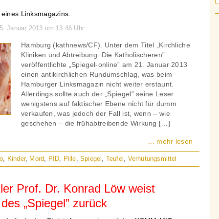
 eines Linksmagazins.
25. Januar 2013 um 13:46 Uhr
Hamburg (kathnews/CF). Unter dem Titel „Kirchliche
Kliniken und Abtreibung: Die Katholischeren”
veröffentlichte „Spiegel-online” am 21. Januar 2013
einen antikirchlichen Rundumschlag, was beim
Hamburger Linksmagazin nicht weiter erstaunt.
Allerdings sollte auch der „Spiegel” seine Leser
wenigstens auf faktischer Ebene nicht für dumm
verkaufen, was jedoch der Fall ist, wenn – wie
geschehen – die frühabtreibende Wirkung […]
... mehr lesen
o
,
Kinder
,
Mord
,
PID
,
Pille
,
Spiegel
,
Teufel
,
Verhütungsmittel
tler Prof. Dr. Konrad Löw weist
des „Spiegel” zurück