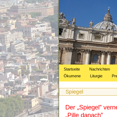
Startseite
Nachrichten
Ökumene
Liturgie
Pr
Spiegel
Der „Spiegel” vern
„Pille danach”