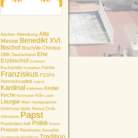
Alte
Aachen
Abtreibung
Benedikt XVI.
Messe
Bischof
Bischöfe
Christus
Ehe
DBK
Deutschland
Erzbischof
Erzbistum
Eucharistie
Familie
Evangelium
Franziskus
FSSPX
Homosexualität
Jugend
Kardinal
Kinder
Kathnews
Kirche
Köln
Kommunion
Latein
Liturgie
Marx
mystagogische
Novus Ordo
Einführung
Müller
Papst
Orthodoxie
Politik
Piusbruderschaft
Presse
Priester
Rezension
Sexualität
Tradition
Summorum Pontificum