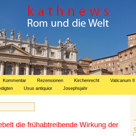
Kommentar
Rezensionen
Kirchenrecht
Vaticanum II
edigten
Usus antiquior
Josephsjahr
ebelt die frühabtreibende Wirkung der