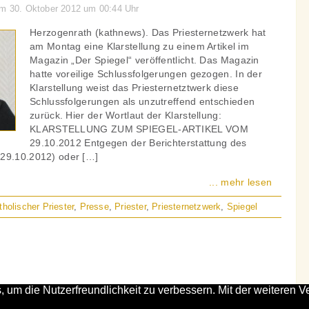
am 30. Oktober 2012 um 00:44 Uhr
Herzogenrath (kathnews). Das Priesternetzwerk hat
am Montag eine Klarstellung zu einem Artikel im
Magazin „Der Spiegel“ veröffentlicht. Das Magazin
hatte voreilige Schlussfolgerungen gezogen. In der
Klarstellung weist das Priesternetztwerk diese
Schlussfolgerungen als unzutreffend entschieden
zurück. Hier der Wortlaut der Klarstellung:
KLARSTELLUNG ZUM SPIEGEL-ARTIKEL VOM
29.10.2012 Entgegen der Berichterstattung des
 29.10.2012) oder […]
... mehr lesen
holischer Priester
,
Presse
,
Priester
,
Priesternetzwerk
,
Spiegel
, um die Nutzerfreundlichkeit zu verbessern. Mit der weitere