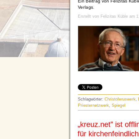
Ein Beitrag von Felizitas Kü
Verlags.
Erstellt von Felizitas Küble am
Schlagwörter:
Christoferuswerk
,
Priesternetzwerk
,
Spiegel
„kreuz.net” ist off
für kirchenfeindlic