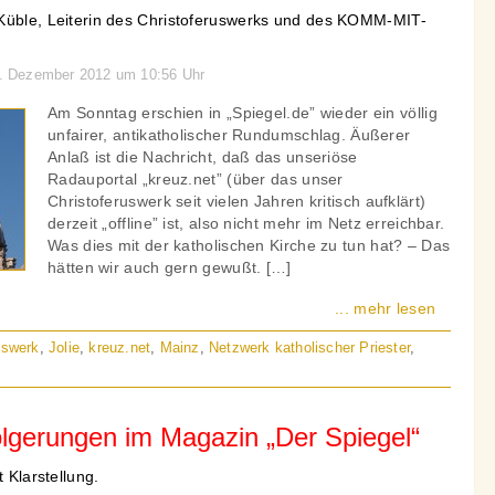
Küble, Leiterin des Christoferuswerks und des KOMM-MIT-
 4. Dezember 2012 um 10:56 Uhr
Am Sonntag erschien in „Spiegel.de” wieder ein völlig
unfairer, antikatholischer Rundumschlag. Äußerer
Anlaß ist die Nachricht, daß das unseriöse
Radauportal „kreuz.net” (über das unser
Christoferuswerk seit vielen Jahren kritisch aufklärt)
derzeit „offline” ist, also nicht mehr im Netz erreichbar.
Was dies mit der katholischen Kirche zu tun hat? – Das
hätten wir auch gern gewußt. […]
... mehr lesen
uswerk
,
Jolie
,
kreuz.net
,
Mainz
,
Netzwerk katholischer Priester
,
olgerungen im Magazin „Der Spiegel“
t Klarstellung.