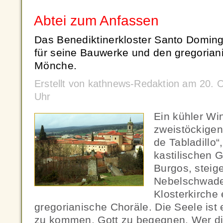
Abtei zum Anfassen
Das Benediktinerkloster Santo Domingo
für seine Bauwerke und den gregoria
Mönche.
Erstellt von kathnews-Redaktion am 20. 
Uhr
Ein kühler Wi
zweistöckigen
de Tabladillo“
kastilischen 
Burgos, steig
Nebelschwade
Klosterkirche 
gregorianische Choräle. Die Seele ist
zu kommen, Gott zu begegnen. Wer die