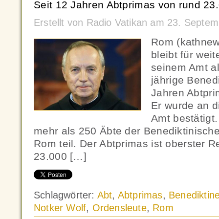
Seit 12 Jahren Abtprimas von rund 23
Erstellt von Radio Vatikan am 23. Septe
Rom (kathnew
bleibt für weit
seinem Amt al
jährige Benedi
Jahren Abtpri
Er wurde an d
Amt bestätigt
mehr als 250 Äbte der Benediktinische
Rom teil. Der Abtprimas ist oberster 
23.000 […]
Schlagwörter:
Abt
,
Abtprimas
,
Benediktine
Notker Wolf
,
Ordensleute
,
Rom