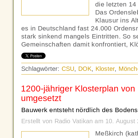
die letzten 1
Das Ordensle
Klausur ins A
es in Deutschland fast 24.000 Ordens
stark sinkend mangels Eintritten. So 
Gemeinschaften damit konfrontiert, Kl
Schlagwörter:
CSU
,
DOK
,
Kloster
,
Mönch
1200-jähriger Klosterplan von 
umgesetzt
Bauwerk entsteht nördlich des Bodens
Erstellt von Radio Vatikan am 10. Augus
Meßkirch (ka