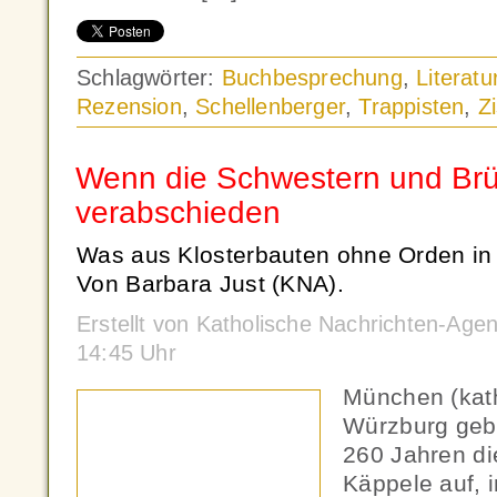
Schlagwörter:
Buchbesprechung
,
Literatu
Rezension
,
Schellenberger
,
Trappisten
,
Z
Wenn die Schwestern und Brü
verabschieden
Was aus Klosterbauten ohne Orden in 
Von Barbara Just (KNA).
Erstellt von Katholische Nachrichten-Age
14:45 Uhr
München (kat
Würzburg geb
260 Jahren d
Käppele auf,