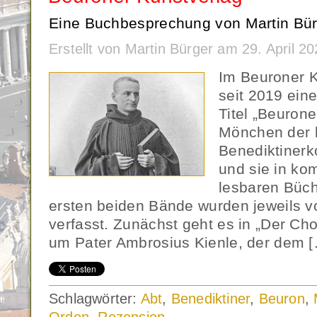
Eine Buchbesprechung von Martin Bür
Erstellt von Martin Bürger am 29. April 
Im Beuroner K
seit 2019 ein
Titel „Beuroner
Mönchen der 
Benediktinerk
und sie in kom
lesbaren Büche
ersten beiden Bände wurden jeweils v
verfasst. Zunächst geht es in „Der Ch
um Pater Ambrosius Kienle, der dem 
Schlagwörter:
Abt
,
Benediktiner
,
Beuron
,