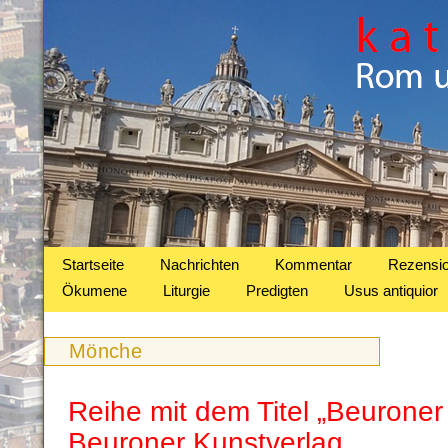
Startseite
Nachrichten
Kommentar
Rezensi
Ökumene
Liturgie
Predigten
Usus antiquior
Mönche
Reihe mit dem Titel „Beuroner 
Beuroner Kunstverlag