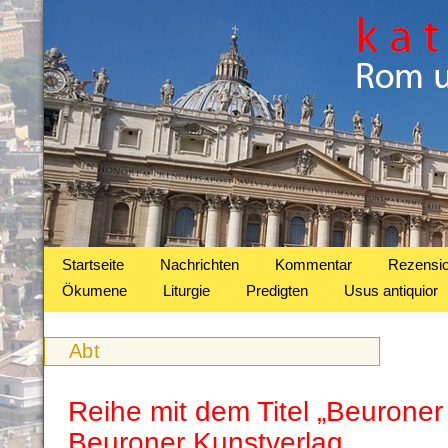
Startseite
Nachrichten
Kommentar
Rezensi
Ökumene
Liturgie
Predigten
Usus antiquior
Abt
Reihe mit dem Titel „Beuroner 
Beuroner Kunstverlag