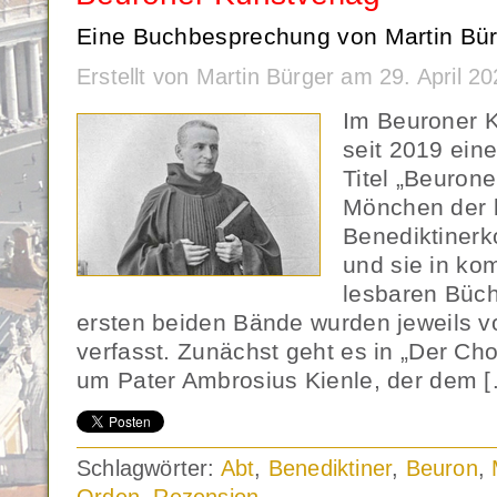
Eine Buchbesprechung von Martin Bür
Erstellt von Martin Bürger am 29. April 
Im Beuroner K
seit 2019 ein
Titel „Beuroner
Mönchen der 
Benediktinerk
und sie in kom
lesbaren Büche
ersten beiden Bände wurden jeweils v
verfasst. Zunächst geht es in „Der Ch
um Pater Ambrosius Kienle, der dem 
Schlagwörter:
Abt
,
Benediktiner
,
Beuron
,