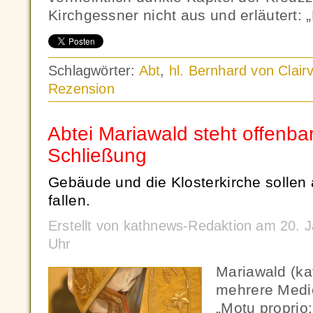
Kirchgessner nicht aus und erläutert:
Schlagwörter:
Abt
,
hl. Bernhard von Clair
Rezension
Abtei Mariawald steht offenbar
Schließung
Gebäude und die Klosterkirche sollen
fallen.
Erstellt von kathnews-Redaktion am 20. 
Uhr
Mariawald (ka
mehrere Medie
„Motu propri