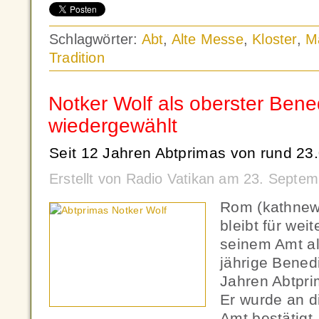
Schlagwörter:
Abt
,
Alte Messe
,
Kloster
,
M
Tradition
Notker Wolf als oberster Bened
wiedergewählt
Seit 12 Jahren Abtprimas von rund 23
Erstellt von Radio Vatikan am 23. Septe
Rom (kathnew
bleibt für weit
seinem Amt al
jährige Benedi
Jahren Abtpri
Er wurde an d
Amt bestätigt