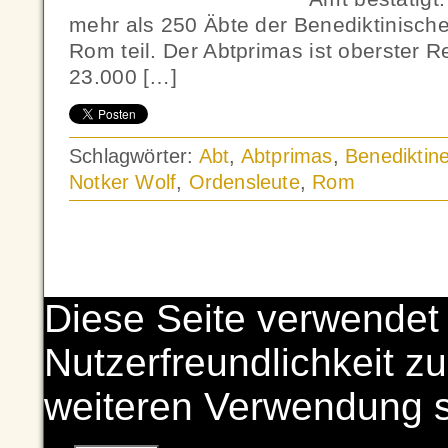
mehr als 250 Äbte der Benediktinische
Rom teil. Der Abtprimas ist oberster 
23.000 […]
Schlagwörter:
Abt
,
Abtprimas
,
Benediktine
Notker Wolf
,
Ordensleute
,
Rom
Diese Seite verwendet
Nutzerfreundlichkeit zu
weiteren Verwendung 