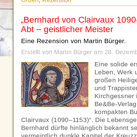
Orden
,
Rezension
„Bernhard von Clairvaux 109
Abt – geistlicher Meister
Eine Rezension von Martin Bürger.
Erstellt von Martin Bürger am 28. Dezem
Eine solide er
Leben, Werk u
großen Heilig
und Trappiste
Kirchgessner 
Be&Be-Verlag
kompakten Bu
Clairvaux (1090–1153)“. Die Lebensge
Bernhard dürfte hinlänglich bekannt s
vermeintlich dunkle Kapitel der Kreuz