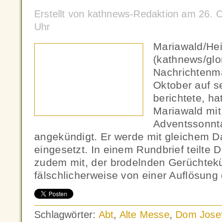
Erstellt von kathnews-Redaktion am 26. 
Uhr
Mariawald/He
(kathnews/glor
Nachrichtenma
Oktober auf 
berichtete, ha
Mariawald mit
Adventssonnta
angekündigt. Er werde mit gleichem Da
eingesetzt. In einem Rundbrief teilte 
zudem mit, der brodelnden Gerüchtekü
fälschlicherweise von einer Auflösung 
Schlagwörter:
Abt
,
Alte Messe
,
Dom Josef