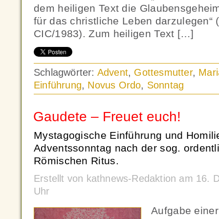
dem heiligen Text die Glaubensgehei
für das christliche Leben darzulegen“ 
CIC/1983). Zum heiligen Text […]
Schlagwörter:
Advent
,
Gottesmutter
,
Mari
Einführung
,
Novus Ordo
,
Sonntag
Gaudete – Freuet euch!
Mystagogische Einführung und Homili
Adventssonntag nach der sog. ordent
Römischen Ritus.
Erstellt von kathnews-Redaktion am 16.
Uhr
Aufgabe eine