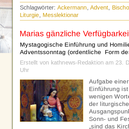
Schlagwörter:
Ackermann
,
Advent
,
Bischo
Liturgie
,
Messlektionar
Marias gänzliche Verfügbarkeit
Mystagogische Einführung und Homili
Adventssonntag (ordentliche Form de
Erstellt von kathnews-Redaktion am 23.
Uhr
Aufgabe eine
Einführung ist
wenigen Wort
der liturgisch
Ausgangspunk
Sonn- und Fes
„sind das Kir