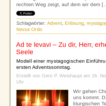
rechten Weg zeigt, auf dem wir dem [
Schlagwörter:
Advent
,
Erlösung
,
mystagog
Novus Ordo
Ad te levavi – Zu dir, Herr, er
Seele
Modell einer mystagogischen Einführun
ersten Adventssonntag.
Erstellt von Gero P. Weishaupt am 26. 
Uhr
Wir gehen Chr
uns kommt. Da
liturgischen T