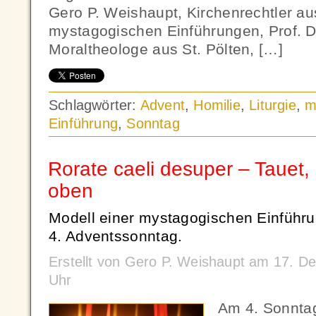
Gero P. Weishaupt, Kirchenrechtler au
mystagogischen Einführungen, Prof. D
Moraltheologe aus St. Pölten, […]
Schlagwörter:
Advent
,
Homilie
,
Liturgie
,
m
Einführung
,
Sonntag
Rorate caeli desuper – Tauet,
oben
Modell einer mystagogischen Einführun
4. Adventssonntag.
Erstellt von Gero P. Weishaupt am 17. 
Uhr
Am 4. Sonnta