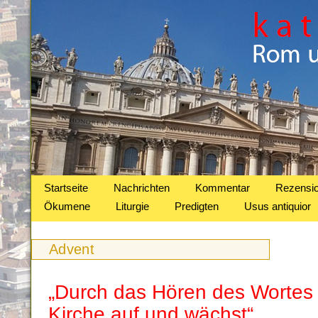
Startseite
Nachrichten
Kommentar
Rezensi
Ökumene
Liturgie
Predigten
Usus antiquior
Advent
„Durch das Hören des Wortes 
Kirche auf und wächst“