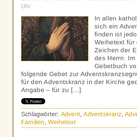
Uhr
In allen katho
sich ein Adve
finden ist jed
Weihetext für
Zeichen der E
des Herrn. Im
Gebetbuch von
folgende Gebet zur Adventskranzsegnu
für den Adventskranz in der Kirche ged
Angabe – für zu […]
Schlagwörter:
Advent
,
Adventskranz
,
Adv
Familien
,
Weihetext