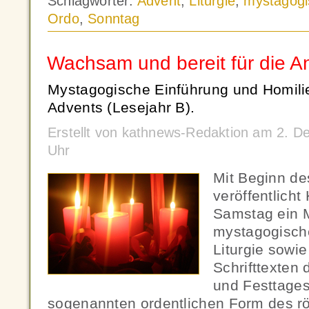
Schlagwörter:
Advent
,
Liturgie
,
mystagogi
Ordo
,
Sonntag
Wachsam und bereit für die A
Mystagogische Einführung und Homili
Advents (Lesejahr B).
Erstellt von kathnews-Redaktion am 2. 
Uhr
Mit Beginn de
veröffentlich
Samstag ein M
mystagogische
Liturgie sowi
Schrifttexten
und Festtage
sogenannten ordentlichen Form des rö