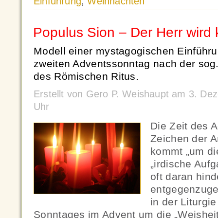
Einführung
,
Weihnachten
Populus Sion – Der Herr wir
Modell einer mystagogischen Einführun
zweiten Adventssonntag nach der sog.
des Römischen Ritus.
Erstellt von Gero P. Weishaupt am 3. D
Uhr
Die Zeit des 
Zeichen der A
kommt „um die
„irdische Auf
oft daran hin
entgegenzugeh
in der Liturgi
Sonntages im Advent um die „Weisheit