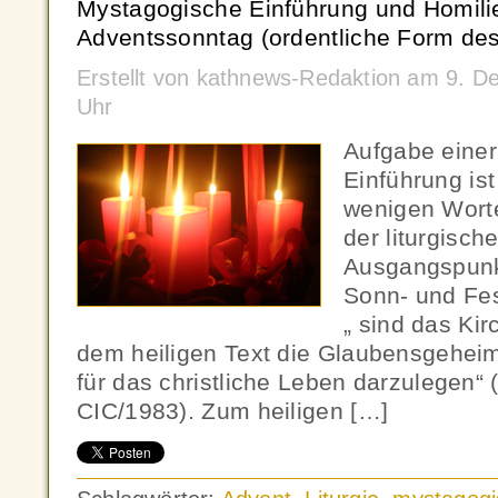
Mystagogische Einführung und Homili
Adventssonntag (ordentliche Form de
Erstellt von kathnews-Redaktion am 9. 
Uhr
Aufgabe eine
Einführung ist
wenigen Wort
der liturgisch
Ausgangspunk
Sonn- und Fes
„ sind das Ki
dem heiligen Text die Glaubensgehei
für das christliche Leben darzulegen“ 
CIC/1983). Zum heiligen […]