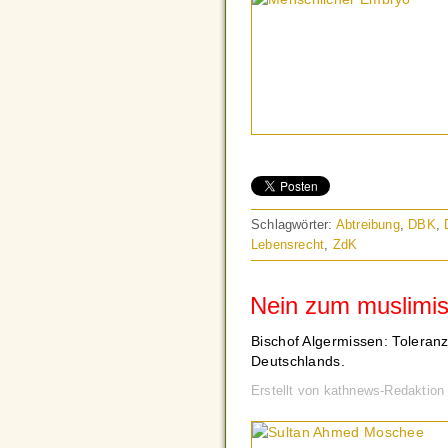
Schlagwörter:
Abtreibung
,
DBK
,
Lebensrecht
,
ZdK
Nein zum muslimis
Bischof Algermissen: Toleranz
Deutschlands.
Erstellt von kathnews-Redaktio