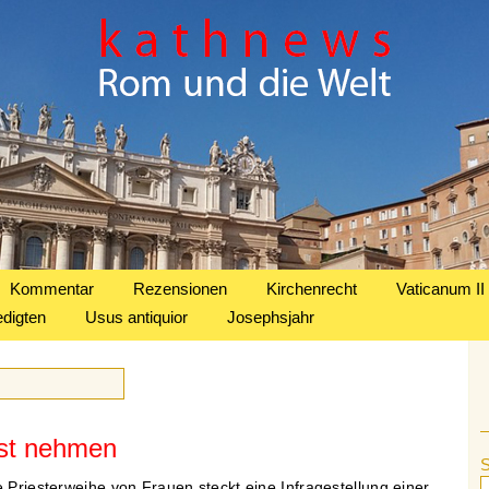
Kommentar
Rezensionen
Kirchenrecht
Vaticanum II
edigten
Usus antiquior
Josephsjahr
nst nehmen
e Priesterweihe von Frauen steckt eine Infragestellung einer