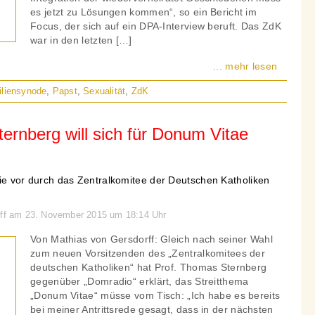
es jetzt zu Lösungen kommen“, so ein Bericht im
Focus, der sich auf ein DPA-Interview beruft. Das ZdK
war in den letzten […]
... mehr lesen
liensynode
,
Papst
,
Sexualität
,
ZdK
ernberg will sich für Donum Vitae
wie vor durch das Zentralkomitee der Deutschen Katholiken
orff am 23. November 2015 um 18:14 Uhr
Von Mathias von Gersdorff: Gleich nach seiner Wahl
zum neuen Vorsitzenden des „Zentralkomitees der
deutschen Katholiken“ hat Prof. Thomas Sternberg
gegenüber „Domradio“ erklärt, das Streitthema
„Donum Vitae“ müsse vom Tisch: „Ich habe es bereits
bei meiner Antrittsrede gesagt, dass in der nächsten