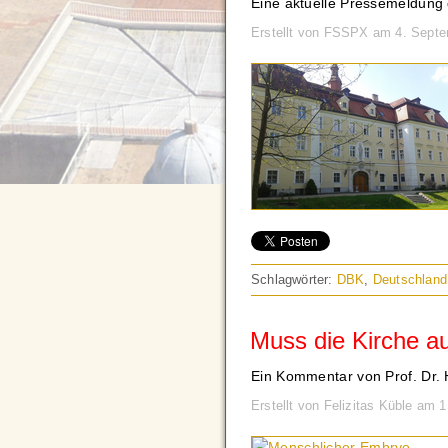
Eine aktuelle Pressemeldung d
Erstellt von FSSPX am 4. Sept
Schlagwörter:
DBK
,
Deutschland
Muss die Kirche a
Ein Kommentar von Prof. Dr. 
Erstellt von Felizitas Küble am 