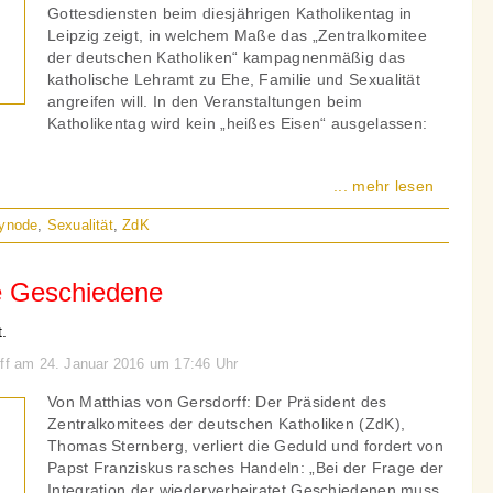
Gottesdiensten beim diesjährigen Katholikentag in
Leipzig zeigt, in welchem Maße das „Zentralkomitee
der deutschen Katholiken“ kampagnenmäßig das
katholische Lehramt zu Ehe, Familie und Sexualität
angreifen will. In den Veranstaltungen beim
Katholikentag wird kein „heißes Eisen“ ausgelassen:
... mehr lesen
synode
,
Sexualität
,
ZdK
e Geschiedene
.
rff am 24. Januar 2016 um 17:46 Uhr
Von Matthias von Gersdorff: Der Präsident des
Zentralkomitees der deutschen Katholiken (ZdK),
Thomas Sternberg, verliert die Geduld und fordert von
Papst Franziskus rasches Handeln: „Bei der Frage der
Integration der wiederverheiratet Geschiedenen muss