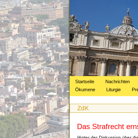
Startseite
Nachrichten
Ökumene
Liturgie
Pr
ZdK
Das Strafrecht er
Hinter der Diskussion über di