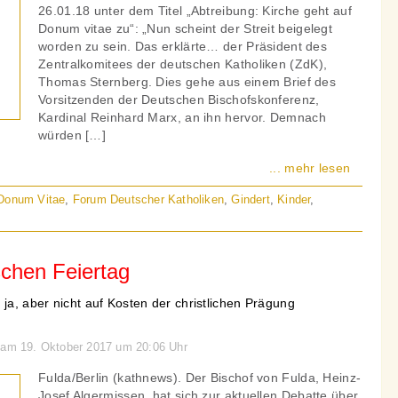
26.01.18 unter dem Titel „Abtreibung: Kirche geht auf
Donum vitae zu“: „Nun scheint der Streit beigelegt
worden zu sein. Das erklärte… der Präsident des
Zentralkomitees der deutschen Katholiken (ZdK),
Thomas Sternberg. Dies gehe aus einem Brief des
Vorsitzenden der Deutschen Bischofskonferenz,
Kardinal Reinhard Marx, an ihn hervor. Demnach
würden […]
... mehr lesen
Donum Vitae
,
Forum Deutscher Katholiken
,
Gindert
,
Kinder
,
chen Feiertag
 ja, aber nicht auf Kosten der christlichen Prägung
n am 19. Oktober 2017 um 20:06 Uhr
Fulda/Berlin (kathnews). Der Bischof von Fulda, Heinz-
Josef Algermissen, hat sich zur aktuellen Debatte über