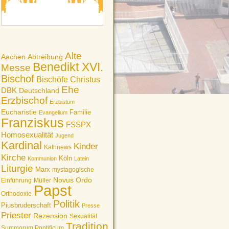
Alte
Aachen
Abtreibung
Benedikt XVI.
Messe
Bischof
Bischöfe
Christus
Ehe
DBK
Deutschland
Erzbischof
Erzbistum
Eucharistie
Familie
Evangelium
Franziskus
FSSPX
Homosexualität
Jugend
Kardinal
Kinder
Kathnews
Kirche
Köln
Kommunion
Latein
Liturgie
Marx
mystagogische
Novus Ordo
Einführung
Müller
Papst
Orthodoxie
Politik
Piusbruderschaft
Presse
Priester
Rezension
Sexualität
Tradition
Summorum Pontificum