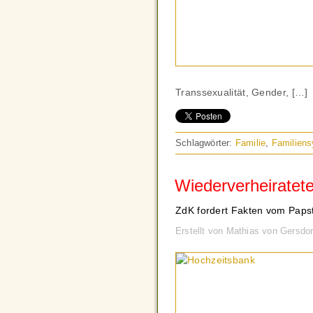
Transsexualität, Gender, […]
Schlagwörter:
Familie
,
Familien
Wiederverheiratet
ZdK fordert Fakten vom Papst
Erstellt von Mathias von Gersdo