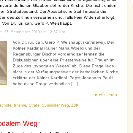
unveränderlichen Glaubenslehre der Kirche. Die nicht enden
inen Straftatbestand. Der Apostolische Stuhl müsste die
er des ZdK nun verwarnen und, falls kein Widerruf erfolgt,
. Von Dr. iur. can. Gero P. Weishaupt.
 am 27. September 2019 um 12:57 Uhr
Von Dr. iur. can. Gero P. Weishaupt (kathnews). Der
Kölner Kardinal Rainer Maria Woelki und der
Regensburger Bischof Vorderholzer lehnen die
Diskussionen über eine Priesterweihe für Frauen im
Zuge des „synodalen Weges“ ab. Diese Frage liege
nicht in der Verfügungsgewalt der katholischen Kirche,
erklärte der Kölner Kardinal. Papst Johannes Paul II.
habe diese Frage verbindlich […]
... mehr lesen
schöfe
,
Irrlehre
,
Strafe
,
Synodaler Weg
,
ZdK
odalem Weg“