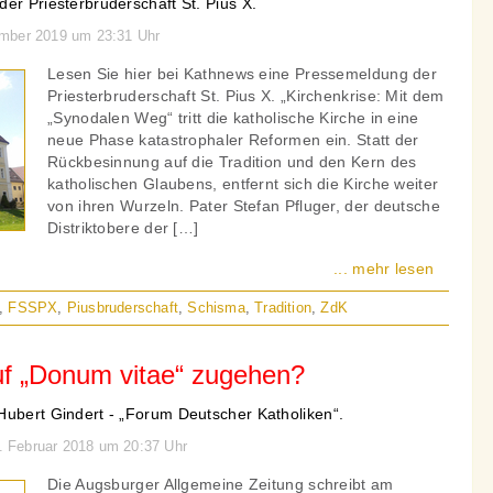
er Priesterbruderschaft St. Pius X.
ember 2019 um 23:31 Uhr
Lesen Sie hier bei Kathnews eine Pressemeldung der
Priesterbruderschaft St. Pius X. „Kirchenkrise: Mit dem
„Synodalen Weg“ tritt die katholische Kirche in eine
neue Phase katastrophaler Reformen ein. Statt der
Rückbesinnung auf die Tradition und den Kern des
katholischen Glaubens, entfernt sich die Kirche weiter
von ihren Wurzeln. Pater Stefan Pfluger, der deutsche
Distriktobere der […]
... mehr lesen
,
FSSPX
,
Piusbruderschaft
,
Schisma
,
Tradition
,
ZdK
uf „Donum vitae“ zugehen?
Hubert Gindert - „Forum Deutscher Katholiken“.
1. Februar 2018 um 20:37 Uhr
Die Augsburger Allgemeine Zeitung schreibt am