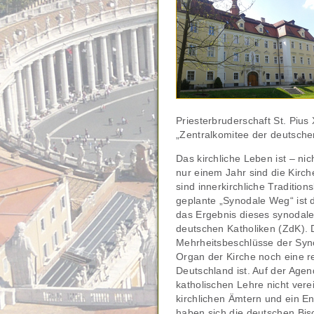
Priesterbruderschaft St. Pius 
„Zentralkomitee der deutsch
Das kirchliche Leben ist – nic
nur einem Jahr sind die Kirch
sind innerkirchliche Traditi
geplante „Synodale Weg“ ist d
das Ergebnis dieses synodale
deutschen Katholiken (ZdK). 
Mehrheitsbeschlüsse der Syno
Organ der Kirche noch eine re
Deutschland ist. Auf der Agen
katholischen Lehre nicht ver
kirchlichen Ämtern und ein En
haben sich die deutschen Bi