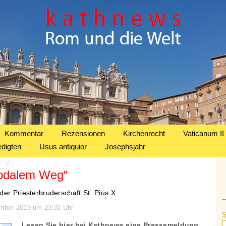
Kommentar
Rezensionen
Kirchenrecht
Vaticanum II
edigten
Usus antiquior
Josephsjahr
odalem Weg“
er Priesterbruderschaft St. Pius X.
ember 2019 um 23:31 Uhr
Lesen Sie hier bei Kathnews eine Pressemeldung