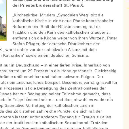
der Priesterbruderschaft St. Pius X.
„Kirchenkrise: Mit dem „Synodalen Weg“ tritt die
katholische Kirche in eine neue Phase katastrophaler
Reformen ein. Statt der Rückbesinnung auf die
Tradition und den Kern des katholischen Glaubens,
entfernt sich die Kirche weiter von ihren Wurzeln. Pater
Stefan Pfluger, der deutsche Distriktobere der
X., warnt daher vor der unheilvollen Allianz mit dem
en Katholiken“ sowie einem deutschen Schisma.
ht nur in Deutschland – in einer tiefen Krise. Innerhalb von
enaustritte um 29 Prozent in die Höhe geschnellt. Gleichzeitig
onsbrüche unübersehbar und haben schwere Folgen. Der
afür ein anschauliches Beispiel. Besonders verhängnisvoll für
n Prozesses ist die Beteiligung des Zentralkomitees der
Dieses hat zur Bedingung seiner Teilnahme gemacht, dass
de in Folge bindend seien – und das, obwohl es weder ein
präsentative Vertretung der katholischen Laien in
da des ZdK stehen zahlreiche Punkte, die sich mit der
einbaren lassen: unter anderem Zugang für Frauen zu allen
de der traditionellen katholischen Sexualmoral. Trotzdem
schofe ohne Gegenstimmen und mit nur vier Enthaltungen