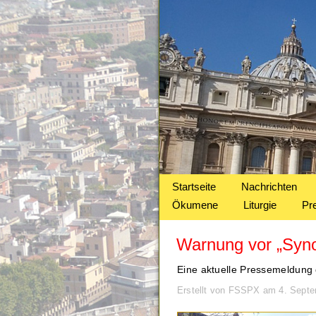
Startseite
Nachrichten
Ökumene
Liturgie
Pr
Warnung vor „Syn
Eine aktuelle Pressemeldung d
Erstellt von FSSPX am 4. Sept