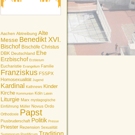
Alte
Aachen
Abtreibung
Benedikt XVI.
Messe
Bischof
Bischöfe
Christus
Ehe
DBK
Deutschland
Erzbischof
Erzbistum
Eucharistie
Familie
Evangelium
Franziskus
FSSPX
Homosexualität
Jugend
Kardinal
Kinder
Kathnews
Kirche
Köln
Kommunion
Latein
Liturgie
Marx
mystagogische
Novus Ordo
Einführung
Müller
Papst
Orthodoxie
Politik
Piusbruderschaft
Presse
Priester
Rezension
Sexualität
Tradition
Summorum Pontificum