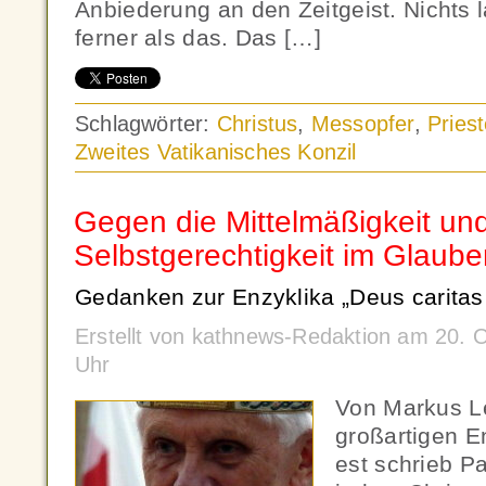
Anbiederung an den Zeitgeist. Nichts 
ferner als das. Das […]
Schlagwörter:
Christus
,
Messopfer
,
Priest
Zweites Vatikanisches Konzil
Gegen die Mittelmäßigkeit und
Selbstgerechtigkeit im Glaube
Gedanken zur Enzyklika „Deus caritas 
Erstellt von kathnews-Redaktion am 20. 
Uhr
Von Markus Le
großartigen E
est schrieb P