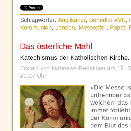
Schlagwörter:
Anglikaner
,
Benedikt XVI.
,
Kommunion
,
London
,
Messopfer
,
Papst
,
Das österliche Mahl
Katechismus der Katholischen Kirche.
Erstellt von kathnews-Redaktion am 19.
21:27 Uhr
»Die Messe is
untrennbar da
welchem das 
immer fortlebt
der Kommunio
dem Blut des 