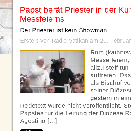
Papst berät Priester in der Ku
Messfeierns
Der Priester ist kein Showman.
Erstellt von Radio Vatikan am 20. Febru
Rom (kathnew
Messe feiern,
allzu steif t
auftreten: Da
als Bischof v
seiner Diözese
gestern in ein
Redetext wurde nicht veröffentlicht. St
Papstes für die Leitung der Diözese R
Agostino […]