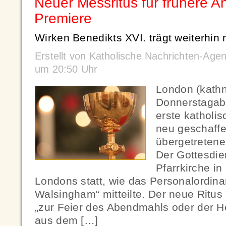
Neuer Messritus für frühere An
Premiere
Wirken Benedikts XVI. trägt weiterhin 
Erstellt von Katholische Nachrichten-Age
um 20:50 Uhr
London (kath
Donnerstagabe
erste katholi
neu geschaffe
übergetretene 
Der Gottesdien
Pfarrkirche i
Londons statt, wie das Personalordinar
Walsingham“ mitteilte. Der neue Ritus 
„zur Feier des Abendmahls oder der 
aus dem […]