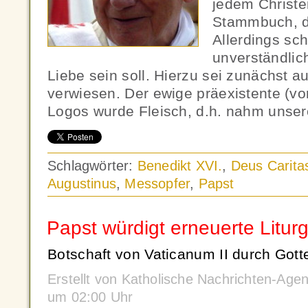
jedem Christe
Stammbuch, da
Allerdings sch
unverständlic
Liebe sein soll. Hierzu sei zunächst 
verwiesen. Der ewige präexistente (vor
Logos wurde Fleisch, d.h. nahm unser
Schlagwörter:
Benedikt XVI.
,
Deus Carita
Augustinus
,
Messopfer
,
Papst
Papst würdigt erneuerte Liturg
Botschaft von Vaticanum II durch Gotte
Erstellt von Katholische Nachrichten-Age
um 02:00 Uhr