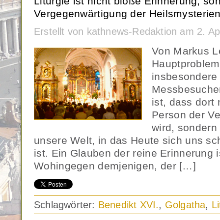
Liturgie ist nicht bloße Erinnerung, so
Vergegenwärtigung der Heilsmysterien
Erstellt von kathnews-Redaktion am 2. Ap
Von Markus Le
Hauptprobleme
insbesondere 
Messbesucher
ist, dass dort
Person der Ve
wird, sondern
unsere Welt, in das Heute sich uns s
ist. Ein Glauben der reine Erinnerung i
Wohingegen demjenigen, der […]
Schlagwörter:
Benedikt XVI.
,
Golgatha
,
Li