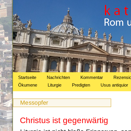
Startseite
Nachrichten
Kommentar
Rezensi
Ökumene
Liturgie
Predigten
Usus antiquior
Messopfer
Christus ist gegenwärtig