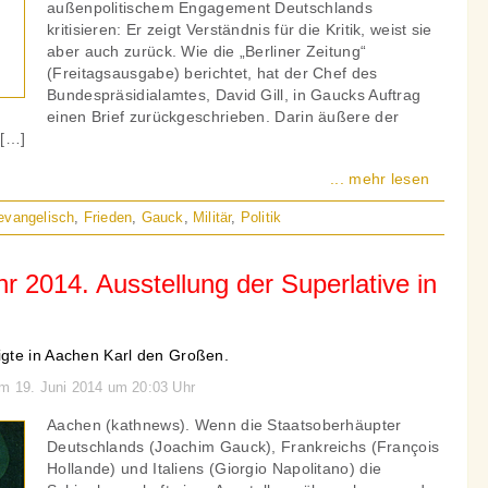
außenpolitischem Engagement Deutschlands
kritisieren: Er zeigt Verständnis für die Kritik, weist sie
aber auch zurück. Wie die „Berliner Zeitung“
(Freitagsausgabe) berichtet, hat der Chef des
Bundespräsidialamtes, David Gill, in Gaucks Auftrag
einen Brief zurückgeschrieben. Darin äußere der
 […]
... mehr lesen
evangelisch
,
Frieden
,
Gauck
,
Militär
,
Politik
r 2014. Ausstellung der Superlative in
gte in Aachen Karl den Großen.
am 19. Juni 2014 um 20:03 Uhr
Aachen (kathnews). Wenn die Staatsoberhäupter
Deutschlands (Joachim Gauck), Frankreichs (François
Hollande) und Italiens (Giorgio Napolitano) die