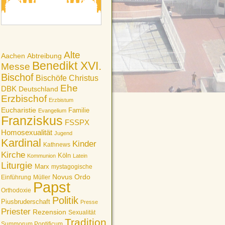
Alte
Aachen
Abtreibung
Benedikt XVI.
Messe
Bischof
Bischöfe
Christus
Ehe
DBK
Deutschland
Erzbischof
Erzbistum
Eucharistie
Familie
Evangelium
Franziskus
FSSPX
Homosexualität
Jugend
Kardinal
Kinder
Kathnews
Kirche
Köln
Kommunion
Latein
Liturgie
Marx
mystagogische
Novus Ordo
Einführung
Müller
Papst
Orthodoxie
Politik
Piusbruderschaft
Presse
Priester
Rezension
Sexualität
Tradition
Summorum Pontificum