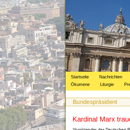
Startseite
Nachrichten
Ökumene
Liturgie
Pr
Bundespräsident
Kardinal Marx tra
Vorsitzender der Deutschen B