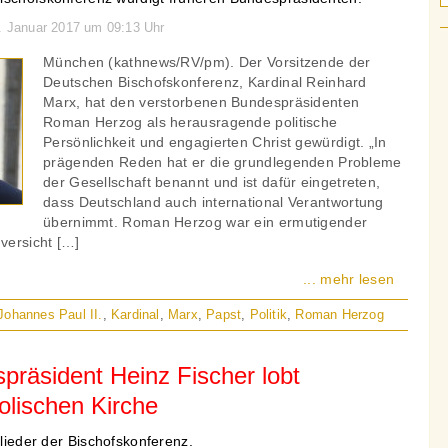
1. Januar 2017 um 09:13 Uhr
München (kathnews/RV/pm). Der Vorsitzende der
Deutschen Bischofskonferenz, Kardinal Reinhard
Marx, hat den verstorbenen Bundespräsidenten
Roman Herzog als herausragende politische
Persönlichkeit und engagierten Christ gewürdigt. „In
prägenden Reden hat er die grundlegenden Probleme
der Gesellschaft benannt und ist dafür eingetreten,
dass Deutschland auch international Verantwortung
übernimmt. Roman Herzog war ein ermutigender
versicht […]
... mehr lesen
Johannes Paul II.
,
Kardinal
,
Marx
,
Papst
,
Politik
,
Roman Herzog
präsident Heinz Fischer lobt
holischen Kirche
glieder der Bischofskonferenz.