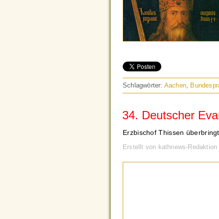
Schlagwörter:
Aachen
,
Bundespr
34. Deutscher Eva
Erzbischof Thissen überbring
Erstellt von kathnews-Redaktion