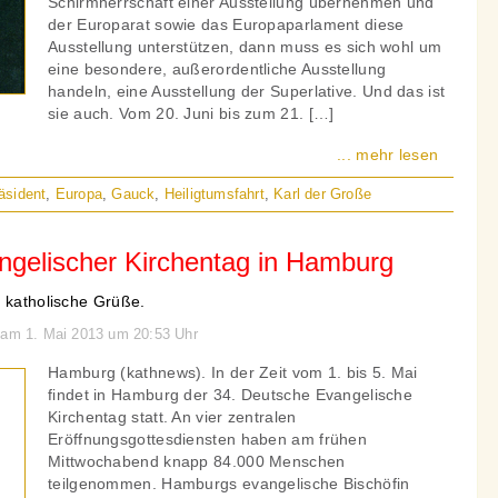
Schirmherrschaft einer Ausstellung übernehmen und
der Europarat sowie das Europaparlament diese
Ausstellung unterstützen, dann muss es sich wohl um
eine besondere, außerordentliche Ausstellung
handeln, eine Ausstellung der Superlative. Und das ist
sie auch. Vom 20. Juni bis zum 21. […]
... mehr lesen
äsident
,
Europa
,
Gauck
,
Heiligtumsfahrt
,
Karl der Große
ngelischer Kirchentag in Hamburg
t katholische Grüße.
 am 1. Mai 2013 um 20:53 Uhr
Hamburg (kathnews). In der Zeit vom 1. bis 5. Mai
findet in Hamburg der 34. Deutsche Evangelische
Kirchentag statt. An vier zentralen
Eröffnungsgottesdiensten haben am frühen
Mittwochabend knapp 84.000 Menschen
teilgenommen. Hamburgs evangelische Bischöfin