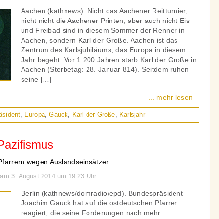
Aachen (kathnews). Nicht das Aachener Reitturnier,
nicht nicht die Aachener Printen, aber auch nicht Eis
und Freibad sind in diesem Sommer der Renner in
Aachen, sondern Karl der Große. Aachen ist das
Zentrum des Karlsjubiläums, das Europa in diesem
Jahr begeht. Vor 1.200 Jahren starb Karl der Große in
Aachen (Sterbetag: 28. Januar 814). Seitdem ruhen
seine […]
... mehr lesen
äsident
,
Europa
,
Gauck
,
Karl der Große
,
Karlsjahr
Pazifismus
 Pfarrern wegen Auslandseinsätzen.
n am 3. August 2014 um 19:23 Uhr
Berlin (kathnews/domradio/epd). Bundespräsident
Joachim Gauck hat auf die ostdeutschen Pfarrer
reagiert, die seine Forderungen nach mehr