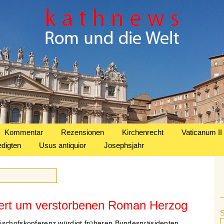
Kommentar
Rezensionen
Kirchenrecht
Vaticanum II
edigten
Usus antiquior
Josephsjahr
uert um verstorbenen Roman Herzog
ischofskonferenz würdigt früheren Bundespräsidenten.