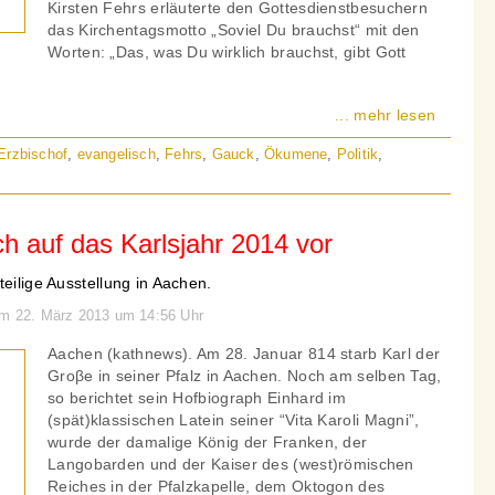
Kirsten Fehrs erläuterte den Gottesdienstbesuchern
das Kirchentagsmotto „Soviel Du brauchst“ mit den
Worten: „Das, was Du wirklich brauchst, gibt Gott
... mehr lesen
Erzbischof
,
evangelisch
,
Fehrs
,
Gauck
,
Ökumene
,
Politik
,
ch auf das Karlsjahr 2014 vor
teilige Ausstellung in Aachen.
am 22. März 2013 um 14:56 Uhr
Aachen (kathnews). Am 28. Januar 814 starb Karl der
Groβe in seiner Pfalz in Aachen. Noch am selben Tag,
so berichtet sein Hofbiograph Einhard im
(spät)klassischen Latein seiner “Vita Karoli Magni”,
wurde der damalige König der Franken, der
Langobarden und der Kaiser des (west)römischen
Reiches in der Pfalzkapelle, dem Oktogon des