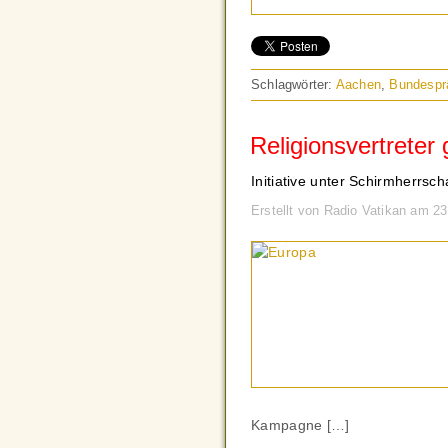
Schlagwörter:
Aachen
,
Bundespr
Religionsvertrete
Initiative unter Schirmherrsc
Erstellt von Radio Vatikan am 
Kampagne […]