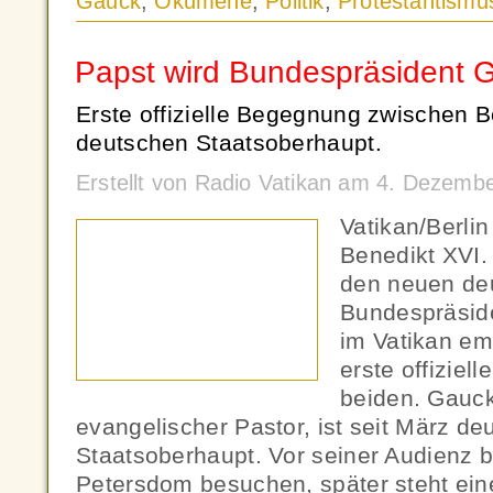
Gauck
,
Ökumene
,
Politik
,
Protestantismu
Papst wird Bundespräsident
Erste offizielle Begegnung zwischen 
deutschen Staatsoberhaupt.
Erstellt von Radio Vatikan am 4. Dezemb
Vatikan/Berli
Benedikt XVI.
den neuen de
Bundespräsid
im Vatikan em
erste offiziel
beiden. Gauc
evangelischer Pastor, ist seit März de
Staatsoberhaupt. Vor seiner Audienz b
Petersdom besuchen, später steht ein