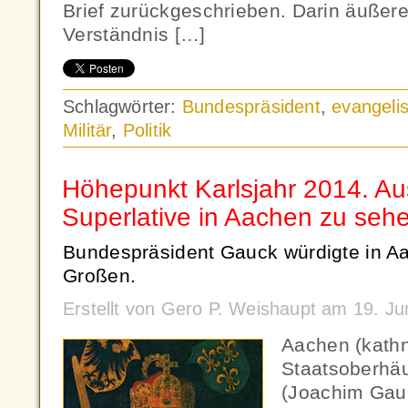
Brief zurückgeschrieben. Darin äußer
Verständnis […]
Schlagwörter:
Bundespräsident
,
evangeli
Militär
,
Politik
Höhepunkt Karlsjahr 2014. Au
Superlative in Aachen zu seh
Bundespräsident Gauck würdigte in A
Großen.
Erstellt von Gero P. Weishaupt am 19. J
Aachen (kath
Staatsoberhä
(Joachim Gauc