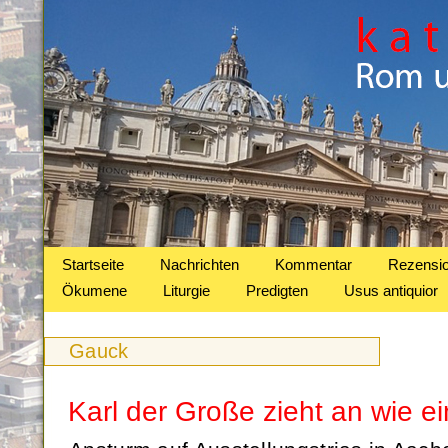
Startseite
Nachrichten
Kommentar
Rezensi
Ökumene
Liturgie
Predigten
Usus antiquior
Gauck
Karl der Große zieht an wie e