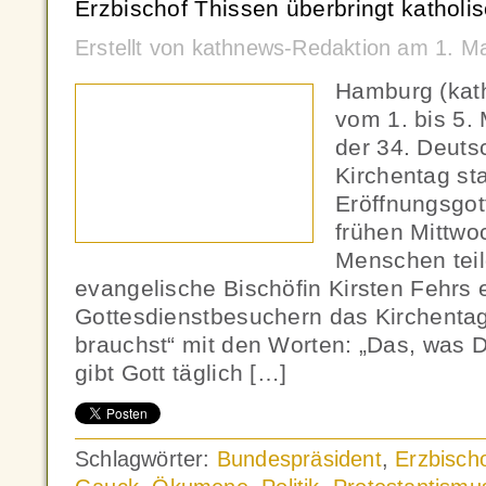
Erzbischof Thissen überbringt katholi
Erstellt von kathnews-Redaktion am 1. M
Hamburg (kath
vom 1. bis 5.
der 34. Deuts
Kirchentag sta
Eröffnungsgo
frühen Mittw
Menschen te
evangelische Bischöfin Kirsten Fehrs 
Gottesdienstbesuchern das Kirchentag
brauchst“ mit den Worten: „Das, was D
gibt Gott täglich […]
Schlagwörter:
Bundespräsident
,
Erzbisch