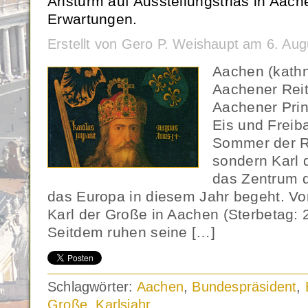
Ansturm auf Ausstellungstrias in Aachen
Erwartungen.
Erstellt von Gero P. Weishaupt am 6. Au
Aachen (kathn
Aachener Reitt
Aachener Prin
Eis und Freib
Sommer der R
sondern Karl 
das Zentrum d
das Europa in diesem Jahr begeht. Vo
Karl der Große in Aachen (Sterbetag: 
Seitdem ruhen seine […]
Schlagwörter:
Aachen
,
Bundespräsident
,
Große
,
Karlsjahr