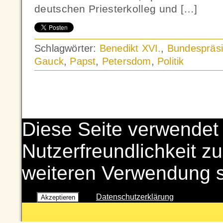
deutschen Priesterkolleg und […]
Schlagwörter:
Benedikt XVI.
,
Bundespräsi
Gauck
,
Papst
,
Petersdom
,
Politik
Diese Seite verwendet
Nutzerfreundlichkeit zu
weiteren Verwendung 
Datenschutzerklärung
Akzeptieren