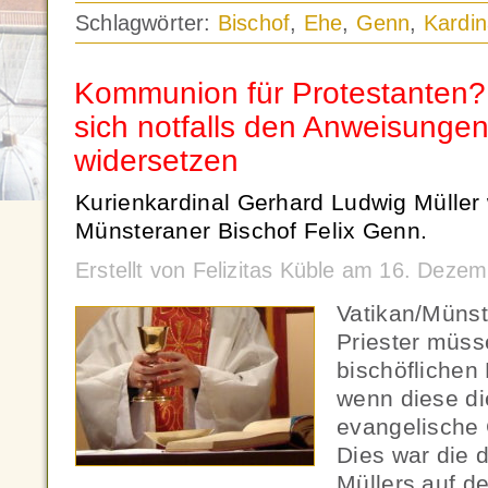
Schlagwörter:
Bischof
,
Ehe
,
Genn
,
Kardin
Kommunion für Protestanten? 
sich notfalls den Anweisungen
widersetzen
Kurienkardinal Gerhard Ludwig Müller 
Münsteraner Bischof Felix Genn.
Erstellt von Felizitas Küble am 16. Dez
Vatikan/Münst
Priester müss
bischöflichen 
wenn diese di
evangelische 
Dies war die d
Müllers auf d