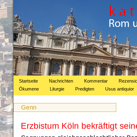
Startseite
Nachrichten
Kommentar
Rezensi
Ökumene
Liturgie
Predigten
Usus antiquior
Genn
Erzbistum Köln bekräftigt sei