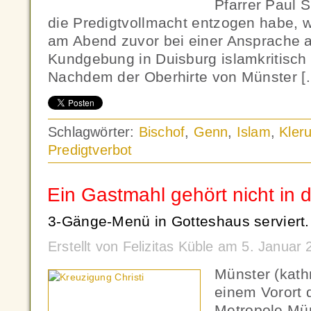
Pfarrer Paul 
die Predigtvollmacht entzogen habe, we
am Abend zuvor bei einer Ansprache a
Kundgebung in Duisburg islamkritisch 
Nachdem der Oberhirte von Münster [
Schlagwörter:
Bischof
,
Genn
,
Islam
,
Kler
Predigtverbot
Ein Gastmahl gehört nicht in d
3-Gänge-Menü in Gotteshaus serviert.
Erstellt von Felizitas Küble am 5. Janua
Münster (kathn
einem Vorort 
Metropole Mün