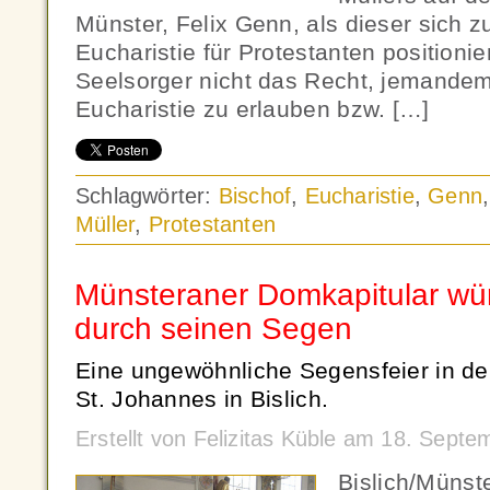
Münster, Felix Genn, als dieser sich 
Eucharistie für Protestanten positionie
Seelsorger nicht das Recht, jemandem
Eucharistie zu erlauben bzw. […]
Schlagwörter:
Bischof
,
Eucharistie
,
Genn
Müller
,
Protestanten
Münsteraner Domkapitular wü
durch seinen Segen
Eine ungewöhnliche Segensfeier in de
St. Johannes in Bislich.
Erstellt von Felizitas Küble am 18. Sept
Bislich/Münst