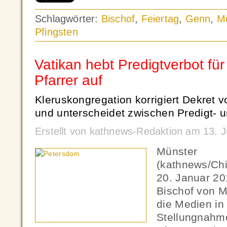
Schlagwörter:
Bischof
,
Feiertag
,
Genn
,
M
Pfingsten
Vatikan hebt Predigtverbot für
Pfarrer auf
Kleruskongregation korrigiert Dekret 
und unterscheidet zwischen Predigt- 
Erstellt von kathnews-Redaktion am 13. 
Münster
(kathnews/Ch
20. Januar 20
Bischof von M
die Medien in 
Stellungnahme