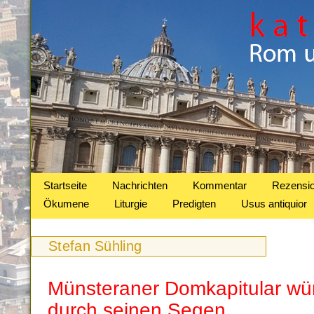
Startseite
Nachrichten
Kommentar
Rezensi
Ökumene
Liturgie
Predigten
Usus antiquior
Stefan Sühling
Münsteraner Domkapitular wü
durch seinen Segen