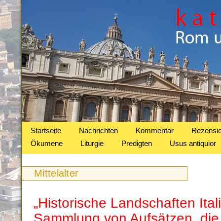
Startseite
Nachrichten
Kommentar
Rezensi
Ökumene
Liturgie
Predigten
Usus antiquior
Mittelalter
„Historische Landschaften Ital
Sammlung von Aufsätzen, die 