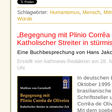
Schlagwörter:
Humanismus
,
Mensch
,
Mitt
Würde
„Begegnung mit Plinio Corrêa 
Katholischer Streiter in stürmi
Eine Buchbesprechung von Hans Jako
Erstellt von kathnews-Redaktion am 28.
Uhr
In deutschen 
Oktober 1995
brasilianische
Schriftsteller 
Corrêa de Oli
Mit dem soeb