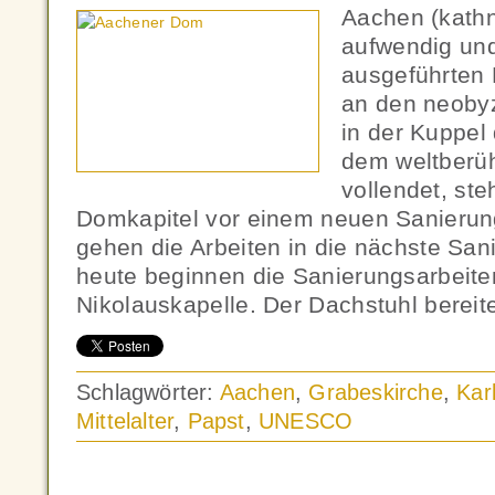
Aachen (kath
aufwendig und
ausgeführten 
an den neoby
in der Kuppe
dem weltberü
vollendet, st
Domkapitel vor einem neuen Sanierung
gehen die Arbeiten in die nächste Sa
heute beginnen die Sanierungsarbeite
Nikolauskapelle. Der Dachstuhl berei
Schlagwörter:
Aachen
,
Grabeskirche
,
Kar
Mittelalter
,
Papst
,
UNESCO