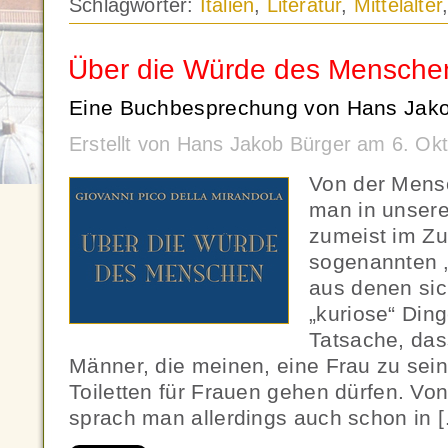
Schlagwörter:
Italien
,
Literatur
,
Mittelalter
Über die Würde des Mensche
Eine Buchbesprechung von Hans Jako
Erstellt von Hans Jakob Bürger am 6. Ok
Von der Mens
man in unserer
zumeist im Z
sogenannten 
aus denen sich
„kuriose“ Ding
Tatsache, das
Männer, die meinen, eine Frau zu sein,
Toiletten für Frauen gehen dürfen. V
sprach man allerdings auch schon in 