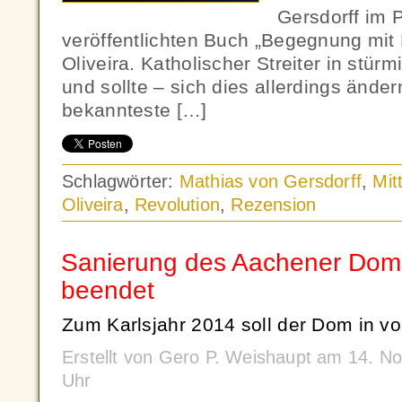
Gersdorff im 
veröffentlichten Buch „Begegnung mit 
Oliveira. Katholischer Streiter in stürm
und sollte – sich dies allerdings ände
bekannteste […]
Schlagwörter:
Mathias von Gersdorff
,
Mitt
Oliveira
,
Revolution
,
Rezension
Sanierung des Aachener Dome
beendet
Zum Karlsjahr 2014 soll der Dom in vo
Erstellt von Gero P. Weishaupt am 14. 
Uhr