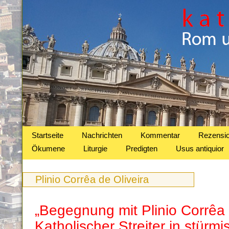
Startseite
Nachrichten
Kommentar
Rezensi
Ökumene
Liturgie
Predigten
Usus antiquior
Plinio Corrêa de Oliveira
„Begegnung mit Plinio Corrêa 
Katholischer Streiter in stürmi