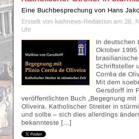
Eine Buchbesprechung von Hans Jako
Erstellt von kathnews-Redaktion am 28.
Uhr
In deutschen 
Oktober 1995
brasilianische
Schriftsteller 
Corrêa de Oli
Mit dem soeb
Gersdorff im 
veröffentlichten Buch „Begegnung mit 
Oliveira. Katholischer Streiter in stürm
und sollte – sich dies allerdings ände
bekannteste […]