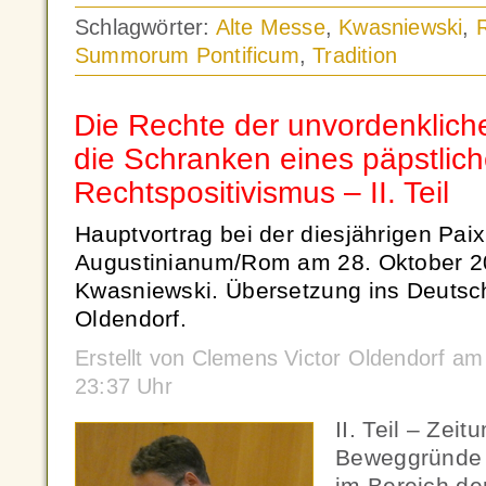
Schlagwörter:
Alte Messe
,
Kwasniewski
,
Summorum Pontificum
,
Tradition
Die Rechte der unvordenkliche
die Schranken eines päpstlic
Rechtspositivismus – II. Teil
Hauptvortrag bei der diesjährigen Paix
Augustinianum/Rom am 28. Oktober 20
Kwasniewski. Übersetzung ins Deutsc
Oldendorf.
Erstellt von Clemens Victor Oldendorf 
23:37 Uhr
II. Teil – Zei
Beweggründe d
im Bereich de