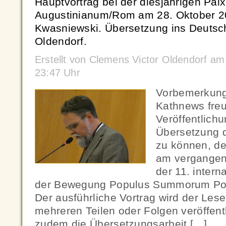
Hauptvortrag bei der diesjährigen Paix
Augustinianum/Rom am 28. Oktober 20
Kwasniewski. Übersetzung ins Deutsc
Oldendorf.
Erstellt von Clemens Victor Oldendorf a
23:47 Uhr
Vorbemerkung
Kathnews freut
Veröffentlich
Übersetzung 
zu können, d
am vergangen
der 11. intern
der Bewegung Populus Summorum Pont
Der ausführliche Vortrag wird der Lese
mehreren Teilen oder Folgen veröffentli
zudem die Übersetzungsarbeit […]