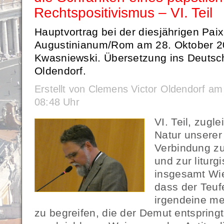
Rechtspositivismus – VI. Teil
Hauptvortrag bei der diesjährigen Paix
Augustinianum/Rom am 28. Oktober 20
Kwasniewski. Übersetzung ins Deutsc
Oldendorf.
Erstellt von Clemens Victor Oldendorf 
08:48 Uhr
VI. Teil, zugl
Natur unserer
Verbindung zu
und zur liturg
insgesamt Wie
dass der Teufe
irgendeine m
zu begreifen, die der Demut entspringt,