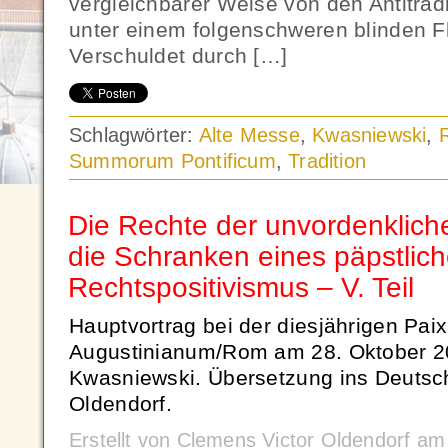
vergleichbarer Weise von den Antitradi
unter einem folgenschweren blinden Fl
Verschuldet durch […]
Schlagwörter:
Alte Messe
,
Kwasniewski
,
Summorum Pontificum
,
Tradition
Die Rechte der unvordenkliche
die Schranken eines päpstlic
Rechtspositivismus – V. Teil
Hauptvortrag bei der diesjährigen Paix
Augustinianum/Rom am 28. Oktober 20
Kwasniewski. Übersetzung ins Deutsc
Oldendorf.
Erstellt von Clemens Victor Oldendorf 