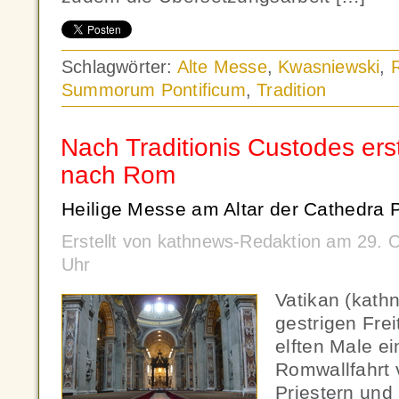
Schlagwörter:
Alte Messe
,
Kwasniewski
,
Summorum Pontificum
,
Tradition
Nach Traditionis Custodes ers
nach Rom
Heilige Messe am Altar der Cathedra 
Erstellt von kathnews-Redaktion am 29. 
Uhr
Vatikan (kath
gestrigen Frei
elften Male ei
Romwallfahrt 
Priestern und 