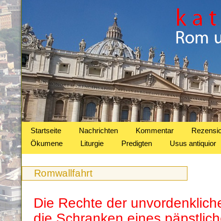
Startseite
Nachrichten
Kommentar
Rezensi
Ökumene
Liturgie
Predigten
Usus antiquior
Romwallfahrt
Die Rechte der unvordenkliche
die Schranken eines päpstlic