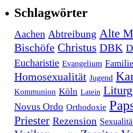
Schlagwörter
Alte M
Abtreibung
Aachen
Christus
Bischöfe
DBK
D
Eucharistie
Famili
Evangelium
Kar
Homosexualität
Jugend
Liturg
Köln
Kommunion
Latein
Paps
Novus Ordo
Orthodoxie
Priester
Rezension
Sexualitä