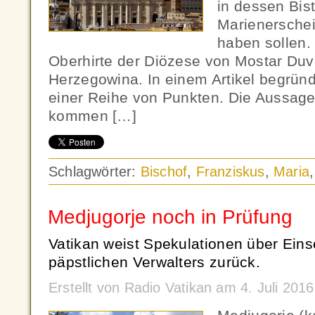
in dessen Bis
Marienersche
haben sollen. 
Oberhirte der Diözese von Mostar Duv
Herzegowina. In einem Artikel begründe
einer Reihe von Punkten. Die Aussage
kommen […]
Schlagwörter:
Bischof
,
Franziskus
,
Maria
Medjugorje noch in Prüfung
Vatikan weist Spekulationen über Ein
päpstlichen Verwalters zurück.
Erstellt von Radio Vatikan am 4. Juli 201