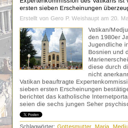
Expertenkommission des Vatikans ist v
ersten sieben Erscheinungen überzeug
Erstellt von Gero P. Weishaupt am 20. M
Vatikan/Medju
den 1980er Ja
Jugendliche i
Bosnien und 
Marienersche
diese durch d
nicht anerkan
Vatikan beauftragte Expertenkommissi
sieben ersten Erscheinungen bestäti
berichtet das katholische Internetport
seien die sechs jungen Seher psychis
Schlagwörter:
Gottesmutter
,
Maria
,
Medju