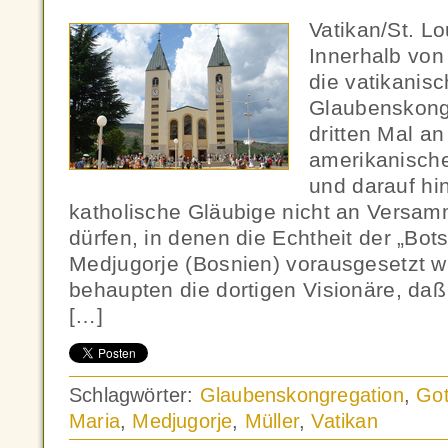
Vatikan/St. L
Innerhalb von
die vatikanis
Glaubenskongr
dritten Mal an
amerikanisch
und darauf hi
katholische Gläubige nicht an Versa
dürfen, in denen die Echtheit der „Bot
Medjugorje (Bosnien) vorausgesetzt wi
behaupten die dortigen Visionäre, daß 
[…]
Schlagwörter:
Glaubenskongregation
,
Got
Maria
,
Medjugorje
,
Müller
,
Vatikan