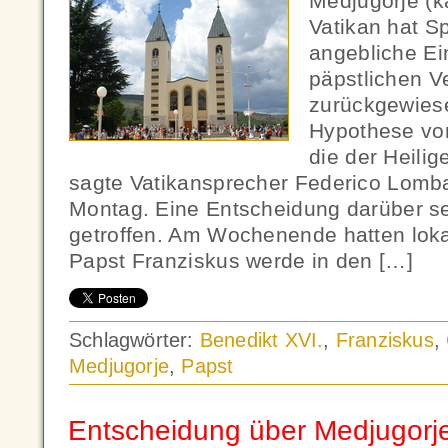
Medjugorje (k
Vatikan hat S
angebliche Ei
päpstlichen V
zurückgewiese
Hypothese vo
die der Heilig
sagte Vatikansprecher Federico Lomb
Montag. Eine Entscheidung darüber se
getroffen. Am Wochenende hatten loka
Papst Franziskus werde in den […]
Schlagwörter:
Benedikt XVI.
,
Franziskus
,
Medjugorje
,
Papst
Entscheidung über Medjugorj