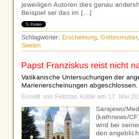
jeweiligen Autoren dies genau andersh
Beispiel sei das im […]
Schlagwörter:
Erscheinung
,
Gottesmutter
Seelen
Papst Franziskus reist nicht 
Vatikanische Untersuchungen der ang
Marienerscheinungen abgeschlossen.
Erstellt von Felizitas Küble am 17. Mai 
Sarajewo/Medj
(kathnews/CF)
wird bei sein
den angeblic