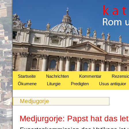
Startseite
Nachrichten
Kommentar
Rezensi
Ökumene
Liturgie
Predigten
Usus antiquior
Medjugorje
Medjurgorje: Papst hat das le