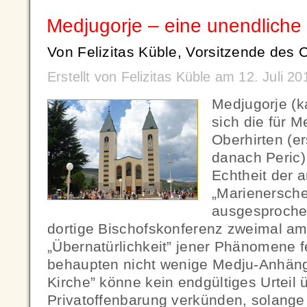
Medjugorje – eine unendliche
Von Felizitas Küble, Vorsitzende des C
Erstellt von Felizitas Küble am 12. Juli 
Medjugorje (
sich die für 
Oberhirten (er
danach Peric)
Echtheit der 
„Marienersch
ausgesproche
dortige Bischofskonferenz zweimal amtl
„Übernatürlichkeit” jener Phänomene f
behaupten nicht wenige Medju-Anhäng
Kirche” könne kein endgültiges Urteil 
Privatoffenbarung verkünden, solange