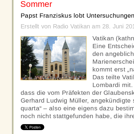
Sommer
Papst Franziskus lobt Untersuchunge
Erstellt von Radio Vatikan am 28. Juni 2
Vatikan (kath
Eine Entsche
den angeblic
Marienersche
kommt erst „
Das teilte Va
Lombardi mit. 
dass die vom Präfekten der Glaubensk
Gerhard Ludwig Müller, angekündigte 
quarta“ – also eine eigens dazu bes
noch nicht stattgefunden habe, die ihr