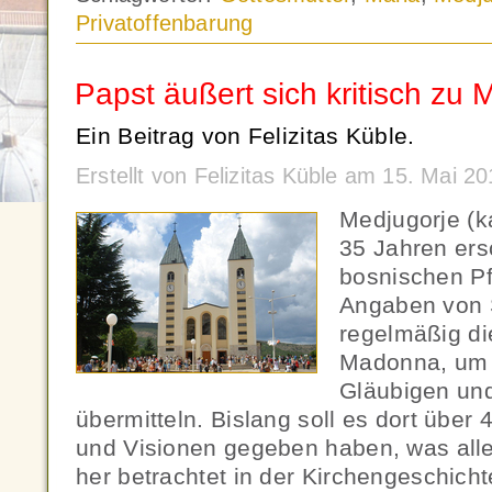
Privatoffenbarung
Papst äußert sich kritisch zu 
Ein Beitrag von Felizitas Küble.
Erstellt von Felizitas Küble am 15. Mai 
Medjugorje (k
35 Jahren ersc
bosnischen Pf
Angaben von 
regelmäßig di
Madonna, um B
Gläubigen und
übermitteln. Bislang soll es dort übe
und Visionen gegeben haben, was alle
her betrachtet in der Kirchengeschich