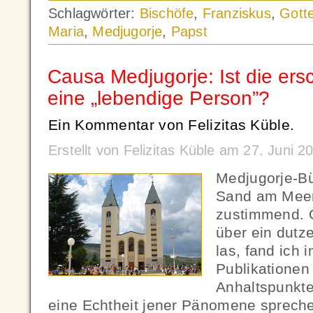
Schlagwörter:
Bischöfe
,
Franziskus
,
Gott
Maria
,
Medjugorje
,
Papst
Causa Medjugorje: Ist die ers
eine „lebendige Person”?
Ein Kommentar von Felizitas Küble.
Erstellt von Felizitas Küble am 27. Juni 
Medjugorje-Bü
Sand am Meer,
zustimmend. O
über ein dutz
las, fand ich i
Publikationen
Anhaltspunkte
eine Echtheit jener Pänomene spreche