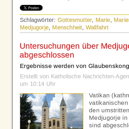
Schlagwörter:
Gottesmutter
,
Marie
,
Marie
Medjugorje
,
Menschheit
,
Wallfahrt
Untersuchungen über Medjugo
abgeschlossen
Ergebnisse werden von Glaubenskongr
Erstellt von Katholische Nachrichten-Age
um 10:14 Uhr
Vatikan (kath
vatikanische
den umstritte
Medjugorje i
sind abgeschl