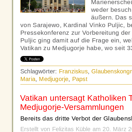
Marienersche
weder besuch
äußern. Das s
von Sarajewo, Kardinal Vinko Puljic, b
Pressekonferenz zur Vorbereitung der 
Puljic ging damit auf die Frage ein, w
Vatikan zu Medjugorje habe, wo seit 3
Schlagwörter:
Franziskus
,
Glaubenskongr
Maria
,
Medjugorje
,
Papst
Vatikan untersagt Katholiken 
Medjugorje-Versammlungen
Bereits das dritte Verbot der Glauben
Erstellt von Felizitas Küble am 20. März