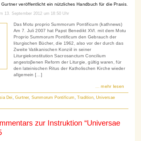
Gurtner veröffentlicht ein nützliches Handbuch für die Praxis.
 am 13. September 2012 um 18:50 Uhr
Das Motu proprio Summorum Pontificum (kathnews)
Am 7. Juli 2007 hat Papst Benedikt XVI. mit dem Motu
Proprio Summorum Pontificum den Gebrauch der
liturgischen Bücher, die 1962, also vor der durch das
Zweite Vatikanischen Konziil in seiner
Liturgiekonstitution Sacrosanctum Concilium
angestoβenen Reform der Liturgie, gültig waren, für
den lateinischen Ritus der Katholischen Kirche wieder
allgemein […]
... mehr lesen
sia Dei
,
Gurtner
,
Summorum Pontificum
,
Tradition
,
Universae
ommentars zur Instruktion “Universae
5