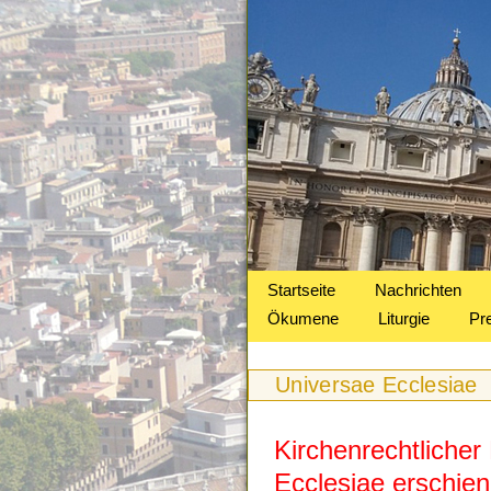
Startseite
Nachrichten
Ökumene
Liturgie
Pr
Universae Ecclesiae
Kirchenrechtlicher
Ecclesiae erschie