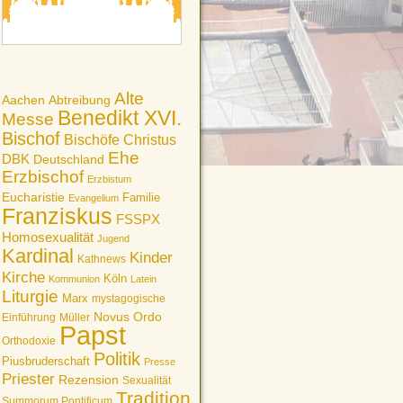
Alte
Aachen
Abtreibung
Benedikt XVI.
Messe
Bischof
Bischöfe
Christus
Ehe
DBK
Deutschland
Erzbischof
Erzbistum
Eucharistie
Familie
Evangelium
Franziskus
FSSPX
Homosexualität
Jugend
Kardinal
Kinder
Kathnews
Kirche
Köln
Kommunion
Latein
Liturgie
Marx
mystagogische
Novus Ordo
Einführung
Müller
Papst
Orthodoxie
Politik
Piusbruderschaft
Presse
Priester
Rezension
Sexualität
Tradition
Summorum Pontificum