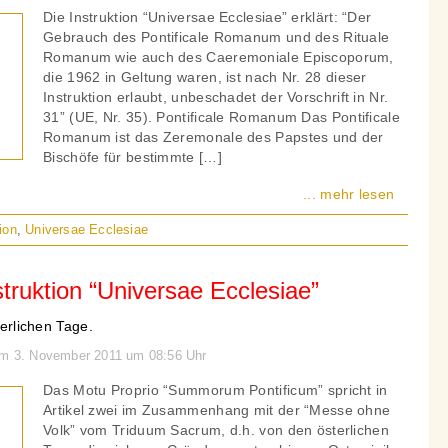
Die Instruktion “Universae Ecclesiae” erklärt: “Der
Gebrauch des Pontificale Romanum und des Rituale
Romanum wie auch des Caeremoniale Episcoporum,
die 1962 in Geltung waren, ist nach Nr. 28 dieser
Instruktion erlaubt, unbeschadet der Vorschrift in Nr.
31” (UE, Nr. 35). Pontificale Romanum Das Pontificale
Romanum ist das Zeremonale des Papstes und der
Bischöfe für bestimmte […]
... mehr lesen
ion
,
Universae Ecclesiae
ruktion “Universae Ecclesiae”
terlichen Tage.
 am 3. November 2011 um 08:56 Uhr
Das Motu Proprio “Summorum Pontificum” spricht in
Artikel zwei im Zusammenhang mit der “Messe ohne
Volk” vom Triduum Sacrum, d.h. von den österlichen