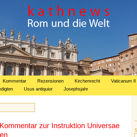
Kommentar
Rezensionen
Kirchenrecht
Vaticanum II
edigten
Usus antiquior
Josephsjahr
 Kommentar zur Instruktion Universae
nen