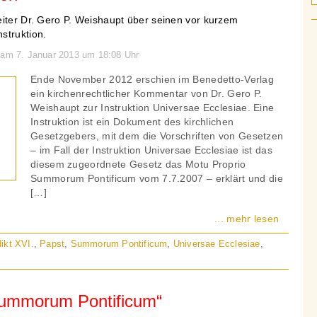
eiter Dr. Gero P. Weishaupt über seinen vor kurzem
struktion.
 am 7. Januar 2013 um 18:08 Uhr
Ende November 2012 erschien im Benedetto-Verlag
ein kirchenrechtlicher Kommentar von Dr. Gero P.
Weishaupt zur Instruktion Universae Ecclesiae. Eine
Instruktion ist ein Dokument des kirchlichen
Gesetzgebers, mit dem die Vorschriften von Gesetzen
– im Fall der Instruktion Universae Ecclesiae ist das
diesem zugeordnete Gesetz das Motu Proprio
Summorum Pontificum vom 7.7.2007 – erklärt und die
[…]
... mehr lesen
ikt XVI.
,
Papst
,
Summorum Pontificum
,
Universae Ecclesiae
,
ummorum Pontificum“