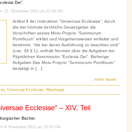
clesia Dei”.
 am 22. Dezember 2011 um 23:54 Uhr
Artikel 9 der Instruktion “Universae Ecclesiae”, durch
die der höchste kirchliche Gesetzgeber die
Vorschriften seines Motu Proprio “Summorum
Pontificum” erklärt und Vorgehensweisen entfaltet und
bestimmt, “die bei deren Ausführung zu beachten sind”
(can. 34 § 1), enthält Normen über die Aufgaben der
Päpstlichen Kommission “Ecclesia Dei”. Bisherige
Aufgaben Das Motu Proprio “Summorum Pontificum”
bestätigt in […]
... mehr lesen
ion
,
Universae Ecclesiae
,
Weishaupt
ersae Ecclesiae” – XIV. Teil
turgischer Bücher.
 am 9. November 2011 um 22:43 Uhr