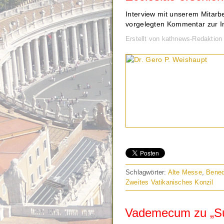
Interview mit unserem Mitarb
vorgelegten Kommentar zur In
Erstellt von kathnews-Redaktion
Schlagwörter:
Alte Messe
,
Bened
Zweites Vatikanisches Konzil
Vademecum zu „S