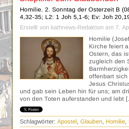
Homilie. 2. Sonntag der Osterzeit B (0
4,32-35; L2: 1 Joh 5,1-6; Ev: Joh 20,1
Erstellt von kathnews-Redaktion am 7. Ap
Homilie (Jose
Kirche feiert
Ostern, das i
zugleich den 
Barmherzigkei
offenbart sic
Jesus Christu
und gab sein Leben hin für uns; am dri
von den Toten auferstanden und lebt 
Schlagwörter:
Apostel
,
Glauben
,
Homilie
,