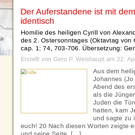
Der Auferstandene ist mit de
identisch
Homilie des heiligen Cyrill von Alexa
des 2. Ostersonntages (Oktavtag von Os
cap. 1: 74, 703-706. Übersetzung: Ger
Erstellt von Gero P. Weishaupt am 22. Ap
Aus dem heil
Johannes (Jo 
Abend des er
als die Jünge
Juden die Tür
hatten, kam Je
und sagte zu i
euch! 20 Nach diesen Worten zeigte e
und seine Seite. […]