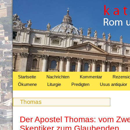
Startseite
Nachrichten
Kommentar
Rezensi
Ökumene
Liturgie
Predigten
Usus antiquior
Thomas
Der Apostel Thomas: vom Zwei
Skeptiker zum Glaubenden