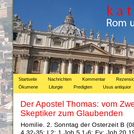
Startseite
Nachrichten
Kommentar
Rezensi
Ökumene
Liturgie
Predigten
Usus antiquior
Der Apostel Thomas: vom Zwei
Skeptiker zum Glaubenden
Homilie. 2. Sonntag der Osterzeit B (0
4,32-35; L2: 1 Joh 5,1-6; Ev: Joh 20,1