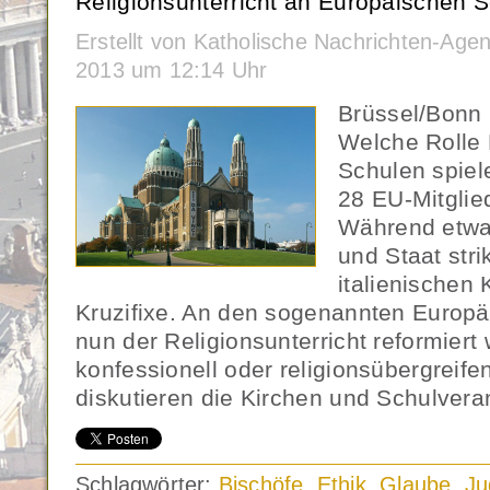
Religionsunterricht an Europäischen Sc
Erstellt von Katholische Nachrichten-Ag
2013 um 12:14 Uhr
Brüssel/Bonn
Welche Rolle 
Schulen spiele
28 EU-Mitglie
Während etwa 
und Staat stri
italienischen
Kruzifixe. An den sogenannten Europä
nun der Religionsunterricht reformiert
konfessionell oder religionsübergreifen
diskutieren die Kirchen und Schulvera
Schlagwörter:
Bischöfe
,
Ethik
,
Glaube
,
Ju