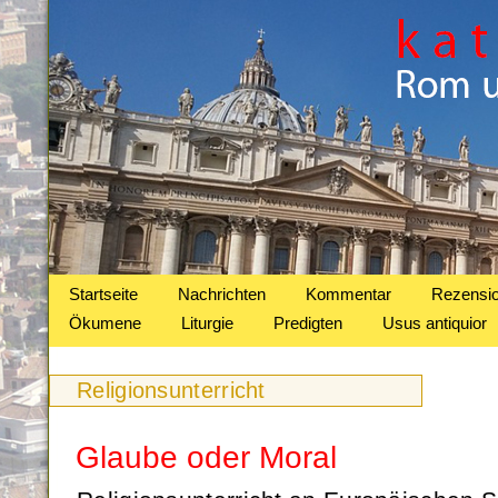
Startseite
Nachrichten
Kommentar
Rezensi
Ökumene
Liturgie
Predigten
Usus antiquior
Religionsunterricht
Glaube oder Moral