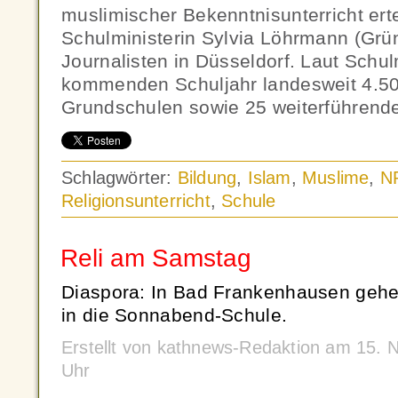
muslimischer Bekenntnisunterricht erte
Schulministerin Sylvia Löhrmann (Grü
Journalisten in Düsseldorf. Laut Schul
kommenden Schuljahr landesweit 4.50
Grundschulen sowie 25 weiterführend
Schlagwörter:
Bildung
,
Islam
,
Muslime
,
N
Religionsunterricht
,
Schule
Reli am Samstag
Diaspora: In Bad Frankenhausen gehe
in die Sonnabend-Schule.
Erstellt von kathnews-Redaktion am 15.
Uhr