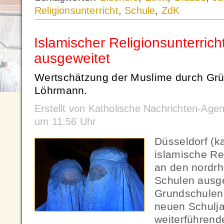
Religionsunterricht
,
Schule
,
ZdK
Islamischer Religionsunterric
ausgeweitet
Wertschätzung der Muslime durch Grün
Löhrmann.
Erstellt von Katholische Nachrichten-Age
um 11:56 Uhr
Düsseldorf (k
islamische Rel
an den nordrh
Schulen ausg
Grundschulen 
neuen Schulj
weiterführend