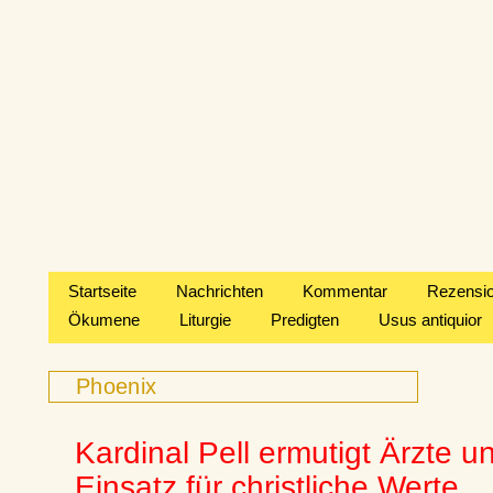
Startseite
Nachrichten
Kommentar
Rezensi
Ökumene
Liturgie
Predigten
Usus antiquior
Phoenix
Kardinal Pell ermutigt Ärzte 
Einsatz für christliche Werte