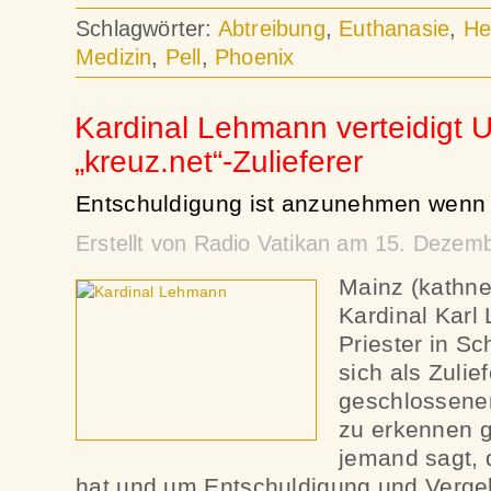
Schlagwörter:
Abtreibung
,
Euthanasie
,
He
Medizin
,
Pell
,
Phoenix
Kardinal Lehmann verteidigt 
„kreuz.net“-Zulieferer
Entschuldigung ist anzunehmen wenn s
Erstellt von Radio Vatikan am 15. Dezem
Mainz (kathn
Kardinal Karl
Priester in S
sich als Zulie
geschlossenen
zu erkennen 
jemand sagt, 
hat und um Entschuldigung und Verge