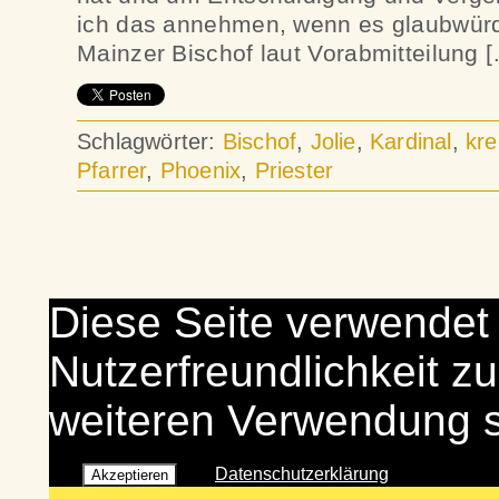
ich das annehmen, wenn es glaubwürdi
Mainzer Bischof laut Vorabmitteilung 
Schlagwörter:
Bischof
,
Jolie
,
Kardinal
,
kre
Pfarrer
,
Phoenix
,
Priester
Diese Seite verwendet
Nutzerfreundlichkeit zu
weiteren Verwendung 
Datenschutzerklärung
Akzeptieren