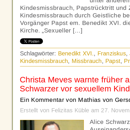
unter andere
Kindesmissbrauch, Papstrücktritt und 
Kindesmissbrauch durch Geistliche bek
Vorgänger Papst em. Benedikt XVI. die
Kirche. „Sexueller […]
Schlagwörter:
Benedikt XVI.
,
Franziskus
,
Kindesmissbrauch
,
Missbrauch
,
Papst
,
P
Christa Meves warnte früher al
Schwarzer vor sexuellem Kin
Ein Kommentar von Mathias von Gersd
Erstellt von Felizitas Küble am 27. Nov
Alice Schwarz
Auseinanders