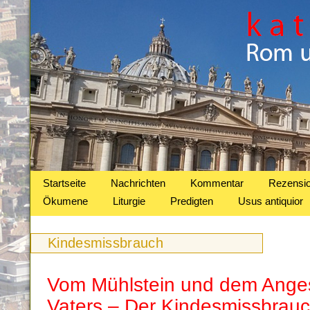
Startseite
Nachrichten
Kommentar
Rezensi
Ökumene
Liturgie
Predigten
Usus antiquior
Kindesmissbrauch
Vom Mühlstein und dem Anges
Vaters – Der Kindesmissbrauc