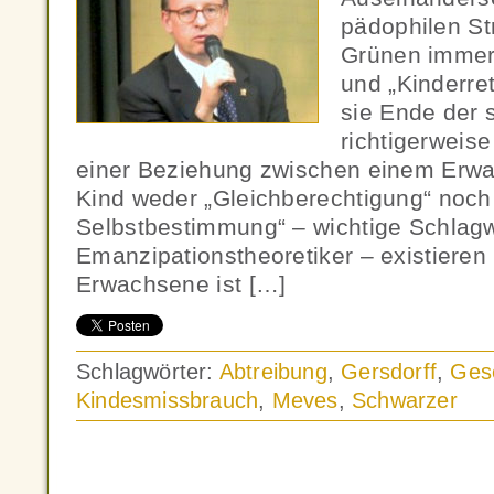
pädophilen S
Grünen immer 
und „Kinderrett
sie Ende der 
richtigerweise
einer Beziehung zwischen einem Erw
Kind weder „Gleichberechtigung“ noch
Selbstbestimmung“ – wichtige Schlagw
Emanzipationstheoretiker – existieren
Erwachsene ist […]
Schlagwörter:
Abtreibung
,
Gersdorff
,
Gese
Kindesmissbrauch
,
Meves
,
Schwarzer