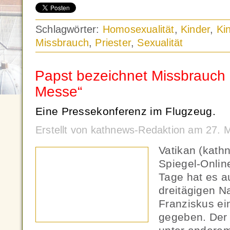
Schlagwörter:
Homosexualität
,
Kinder
,
Ki
Missbrauch
,
Priester
,
Sexualität
Papst bezeichnet Missbrauch 
Messe“
Eine Pressekonferenz im Flugzeug.
Erstellt von kathnews-Redaktion am 27. 
Vatikan (kath
Spiegel-Onlin
Tage hat es a
dreitägigen N
Franziskus ei
gegeben. Der 