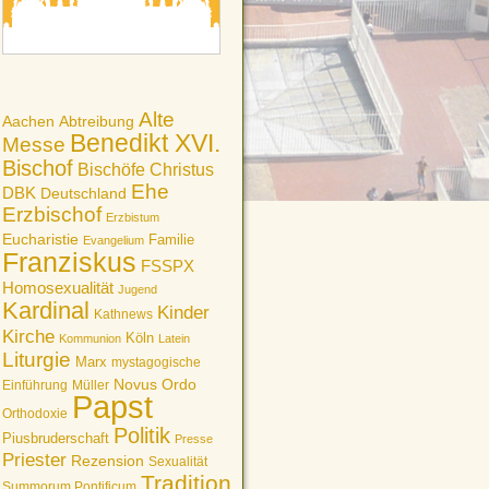
Alte
Aachen
Abtreibung
Benedikt XVI.
Messe
Bischof
Bischöfe
Christus
Ehe
DBK
Deutschland
Erzbischof
Erzbistum
Eucharistie
Familie
Evangelium
Franziskus
FSSPX
Homosexualität
Jugend
Kardinal
Kinder
Kathnews
Kirche
Köln
Kommunion
Latein
Liturgie
Marx
mystagogische
Novus Ordo
Einführung
Müller
Papst
Orthodoxie
Politik
Piusbruderschaft
Presse
Priester
Rezension
Sexualität
Tradition
Summorum Pontificum