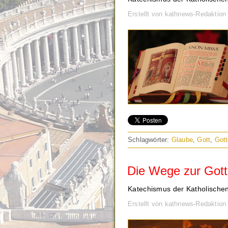
Erstellt von kathnews-Redaktion
Schlagwörter:
Glaube
,
Gott
,
Gott
Die Wege zur Gott
Katechismus der Katholischen
Erstellt von kathnews-Redaktion