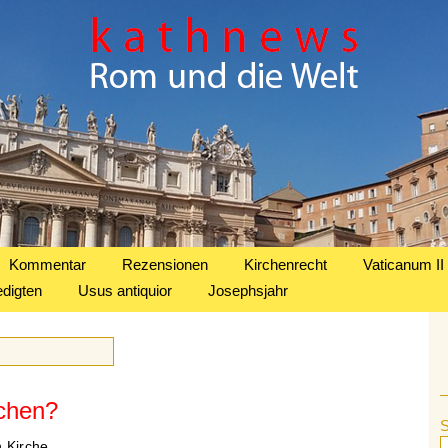
Kommentar
Rezensionen
Kirchenrecht
Vaticanum II
edigten
Usus antiquior
Josephsjahr
chen?
 Kirche.