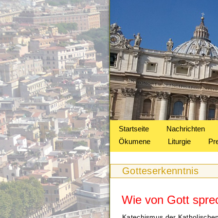
Startseite
Nachrichten
Ökumene
Liturgie
Pr
Gotteserkenntnis
Wie von Gott spre
Katechismus der Katholischen