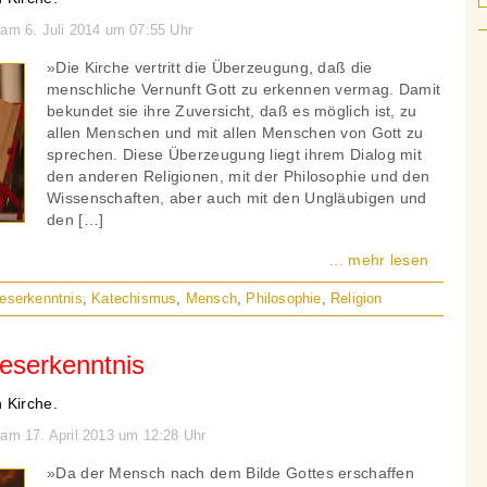
 am 6. Juli 2014 um 07:55 Uhr
»Die Kirche vertritt die Überzeugung, daß die
menschliche Vernunft Gott zu erkennen vermag. Damit
bekundet sie ihre Zuversicht, daß es möglich ist, zu
allen Menschen und mit allen Menschen von Gott zu
sprechen. Diese Überzeugung liegt ihrem Dialog mit
den anderen Religionen, mit der Philosophie und den
Wissenschaften, aber auch mit den Ungläubigen und
den […]
... mehr lesen
eserkenntnis
,
Katechismus
,
Mensch
,
Philosophie
,
Religion
eserkenntnis
 Kirche.
 am 17. April 2013 um 12:28 Uhr
»Da der Mensch nach dem Bilde Gottes erschaffen