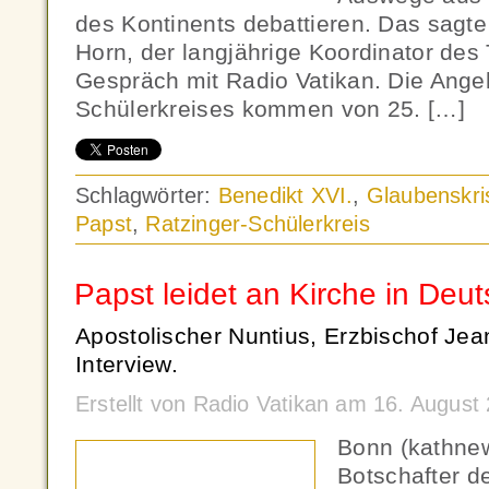
des Kontinents debattieren. Das sagte
Horn, der langjährige Koordinator des
Gespräch mit Radio Vatikan. Die Ange
Schülerkreises kommen von 25. […]
Schlagwörter:
Benedikt XVI.
,
Glaubenskri
Papst
,
Ratzinger-Schülerkreis
Papst leidet an Kirche in Deu
Apostolischer Nuntius, Erzbischof Jea
Interview.
Erstellt von Radio Vatikan am 16. Augus
Bonn (kathne
Botschafter d