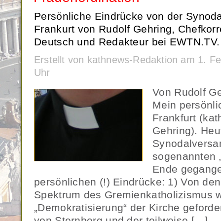
Persönliche Eindrücke von der Synod
Frankurt von Rudolf Gehring, Chefkor
Deutsch und Redakteur bei EWTN.TV.
Erstellt von kathnews-Redaktion am 1. F
Uhr
Von Rudolf G
Mein persönli
Frankfurt (ka
Gehring). Heut
Synodalvers
sogenannten 
Ende gegange
persönlichen (!) Eindrücke: 1) Von den
Spektrum des Gremienkatholizismus w
„Demokratisierung“ der Kirche geforder
von Sternberg und der teilweise […]