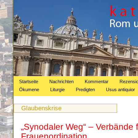
Startseite
Nachrichten
Kommentar
Rezensi
Ökumene
Liturgie
Predigten
Usus antiquior
Glaubenskrise
„Synodaler Weg“ – Verbände 
Frauenordination