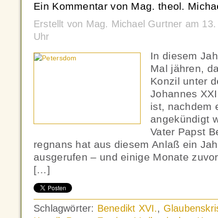
Ein Kommentar von Mag. theol. Michae
Erstellt von Mag. Michael Gurtner am 13
Uhr
In diesem Jah
Mal jähren, d
Konzil unter 
Johannes XXI
ist, nachdem 
angekündigt w
Vater Papst Be
regnans hat aus diesem Anlaß ein Ja
ausgerufen – und einige Monate zuvor
[…]
Schlagwörter:
Benedikt XVI.
,
Glaubenskri