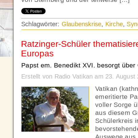
Schlagwörter:
Glaubenskrise
,
Kirche
,
Syn
Ratzinger-Schüler thematisiere
Europas
Papst em. Benedikt XVI. besorgt übe
Erstellt von Radio Vatikan am 23. Augus
Vatikan (kath
emeritierte Pa
voller Sorge 
aus diesem G
Schülerkreis i
bevorstehend
Auswege aus d