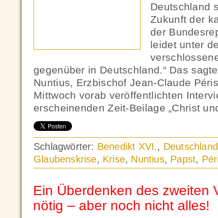
Deutschland s
Zukunft der ka
der Bundesrep
leidet unter d
verschlossen
gegenüber in Deutschland.“ Das sagte
Nuntius, Erzbischof Jean-Claude Péri
Mittwoch vorab veröffentlichten Interv
erscheinenden Zeit-Beilage „Christ un
Schlagwörter:
Benedikt XVI.
,
Deutschlan
Glaubenskrise
,
Krise
,
Nuntius
,
Papst
,
Pér
Ein Überdenken des zweiten V
nötig – aber noch nicht alles!