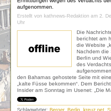
Ermittlungen wegen des Verdachts de
aufgenommen.
Erstellt von kathnews-Redaktion am 2. 
Uhr
Die Nachricht
berichtet am 
die Website „kr
Nachdem die 
Berlin und Wi
des Verdachts
aufgenommen 
den Bahamas gehostete Seite mit ein
„kalte Füsse bekommen“. Dem Bericht 
Insider am Sonntag im Usenet: „Die M
Schlagwörter:
Berger
,
Berlin
,
kreuz.net
,
S