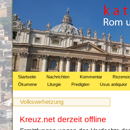
Startseite
Nachrichten
Kommentar
Rezensi
Ökumene
Liturgie
Predigten
Usus antiquior
Volksverhetzung
Kreuz.net derzeit offline