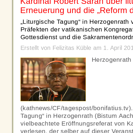
Kardinal Robert Sarah über lit
Erneuerung und die „Reform 
„Liturgische Tagung“ in Herzogenrath v
Präfekten der vatikanischen Kongregat
Gottesdienst und die Sakramentenord
Erstellt von Felizitas Küble am 1. April 
Herzogenrath
(kathnews/CF/tagespost/bonifatius.tv).
Tagung“ in Herzogenrath (Bistum Aac
vielbeachtete Eröffnungsreferat von K
verlesen, der selber auf dieser Verans