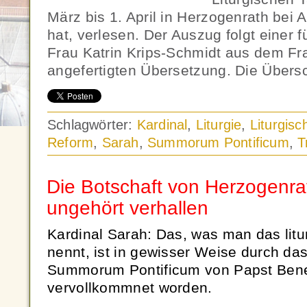
März bis 1. April in Herzogenrath bei
hat, verlesen. Der Auszug folgt einer 
Frau Katrin Krips-Schmidt aus dem F
angefertigten Übersetzung. Die Übersc
Schlagwörter:
Kardinal
,
Liturgie
,
Liturgis
Reform
,
Sarah
,
Summorum Pontificum
,
T
Die Botschaft von Herzogenrat
ungehört verhallen
Kardinal Sarah: Das, was man das lit
nennt, ist in gewisser Weise durch da
Summorum Pontificum von Papst Bene
vervollkommnet worden.