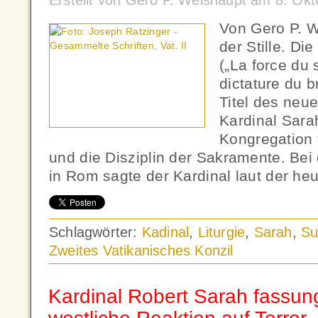
Erstellt von Gero P. Weishaupt am 8. Ok
Von Gero P. W
der Stille. Di
(„La force du 
dictature du br
Titel des neu
Kardinal Sara
Kongregation 
und die Disziplin der Sakramente. Bei
in Rom sagte der Kardinal laut der he
Schlagwörter:
Kadinal
,
Liturgie
,
Sarah
,
Su
Zweites Vatikanisches Konzil
Kardinal Robert Sarah fassun