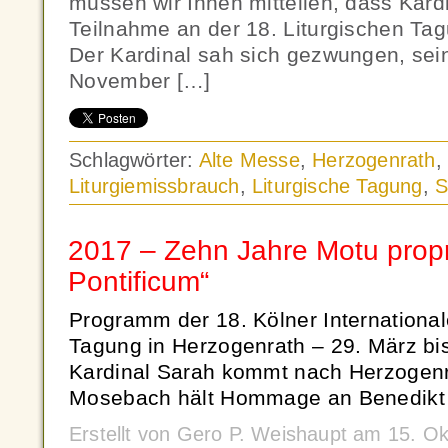
müssen wir Ihnen mitteilen, dass Kard
Teilnahme an der 18. Liturgischen T
Der Kardinal sah sich gezwungen, sei
November […]
Schlagwörter:
Alte Messe
,
Herzogenrath
Liturgiemissbrauch
,
Liturgische Tagung
,
S
2017 – Zehn Jahre Motu pro
Pontificum“
Programm der 18. Kölner International
Tagung in Herzogenrath – 29. März bis
Kardinal Sarah kommt nach Herzogenr
Mosebach hält Hommage an Benedikt 
Erstellt von Gero P. Weishaupt am 15. O