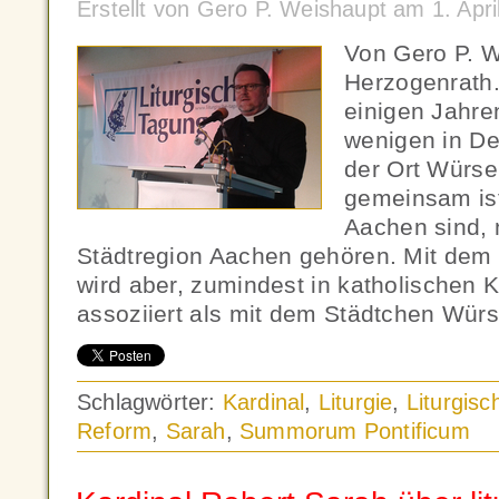
Erstellt von Gero P. Weishaupt am 1. Apr
Von Gero P. W
Herzogenrath.
einigen Jahr
wenigen in De
der Ort Würse
gemeinsam ist
Aachen sind, 
Städtregion Aachen gehören. Mit de
wird aber, zumindest in katholischen 
assoziiert als mit dem Städtchen Würs
Schlagwörter:
Kardinal
,
Liturgie
,
Liturgis
Reform
,
Sarah
,
Summorum Pontificum