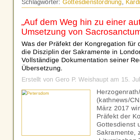
Schlagwörter:
Gottesdienstordnung
,
Kard
„Auf dem Weg hin zu einer au
Umsetzung von Sacrosanctum
Was der Präfekt der Kongregation für 
die Disziplin der Sakramente in Londo
Vollständige Dokumentation seiner Re
Übersetzung.
Erstellt von Gero P. Weishaupt am 15. Ju
Herzogenrath
(kathnews/CN
März 2017 wir
Präfekt der K
Gottesdienst u
Sakramente, 