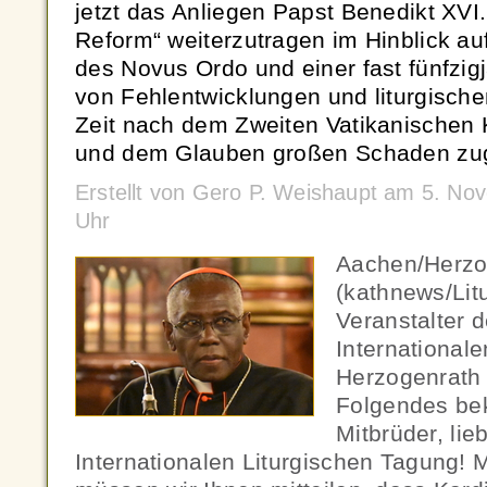
jetzt das Anliegen Papst Benedikt XVI.
Reform“ weiterzutragen im Hinblick a
des Novus Ordo und einer fast fünfzig
von Fehlentwicklungen und liturgisch
Zeit nach dem Zweiten Vatikanischen K
und dem Glauben großen Schaden zug
Erstellt von Gero P. Weishaupt am 5. N
Uhr
Aachen/Herzo
(kathnews/Lit
Veranstalter
International
Herzogenrath
Folgendes be
Mitbrüder, li
Internationalen Liturgischen Tagung!