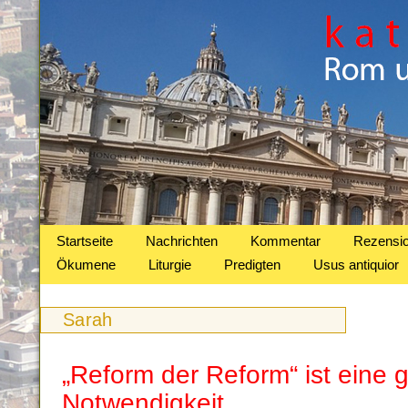
Startseite
Nachrichten
Kommentar
Rezensi
Ökumene
Liturgie
Predigten
Usus antiquior
Sarah
„Reform der Reform“ ist eine g
Notwendigkeit