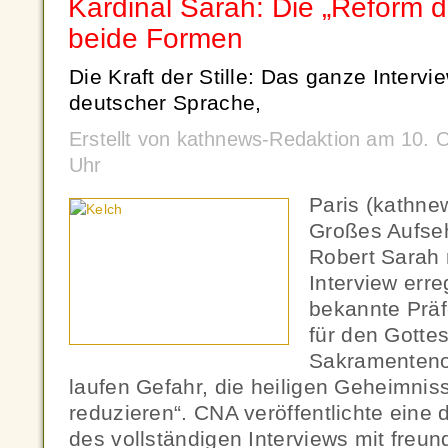
Kardinal Sarah: Die „Reform de
beide Formen
Die Kraft der Stille: Das ganze Intervi
deutscher Sprache,
Erstellt von kathnews-Redaktion am 10. 
Uhr
Paris (kathne
Großes Aufseh
Robert Sarah
Interview erre
bekannte Präf
für den Gotte
Sakramenteno
laufen Gefahr, die heiligen Geheimnis
reduzieren“. CNA veröffentlichte eine
des vollständigen Interviews mit freu