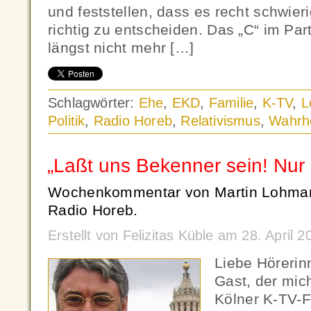
und feststellen, dass es recht schwieri
richtig zu entscheiden. Das „C“ im Par
längst nicht mehr […]
Schlagwörter:
Ehe
,
EKD
,
Familie
,
K-TV
,
L
Politik
,
Radio Horeb
,
Relativismus
,
Wahrhe
„Laßt uns Bekenner sein! Nur 
Wochenkommentar von Martin Lohman
Radio Horeb.
Erstellt von Felizitas Küble am 28. April
Liebe Hörerin
Gast, der mic
Kölner K-TV-F