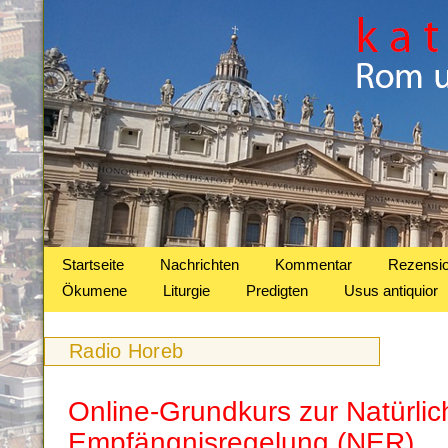
Startseite
Nachrichten
Kommentar
Rezensi
Ökumene
Liturgie
Predigten
Usus antiquior
Radio Horeb
Online-Grundkurs zur Natürli
Empfängnisregelung (NER)