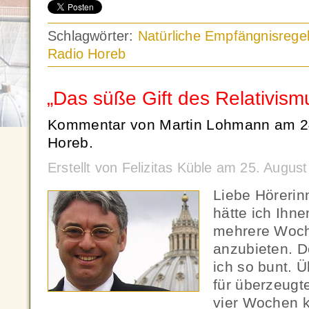
Schlagwörter:
Natürliche Empfängnisrege
Radio Horeb
„Das süße Gift des Relativism
Kommentar von Martin Lohmann am 24
Horeb.
Erstellt von Felizitas Küble am 25. Augu
Liebe Hörerin
hätte ich Ihne
mehrere Woc
anzubieten. 
ich so bunt. 
für überzeugt
vier Wochen k