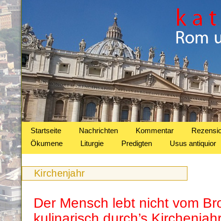
Startseite
Nachrichten
Kommentar
Rezensi
Ökumene
Liturgie
Predigten
Usus antiquior
Kirchenjahr
Der Mensch lebt nicht vom Brot
kulinarisch durch’s Kirchenjah