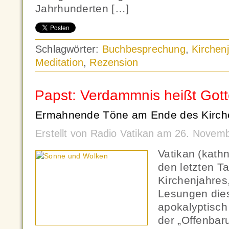
Jahrhunderten […]
Schlagwörter:
Buchbesprechung
,
Kirchen
Meditation
,
Rezension
Papst: Verdammnis heißt Gott
Ermahnende Töne am Ende des Kirche
Erstellt von Radio Vatikan am 26. Novem
Vatikan (kath
den letzten T
Kirchenjahres
Lesungen dies
apokalyptisch
der „Offenbar