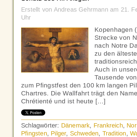
Erstellt von Andreas Gehrmann am 21. F
Uhr
Kopenhagen (
Strecke von N
nach Notre Da
zu den ältest
traditionsreic
Auch in unser
Tausende von 
zum Pfingstfest den 100 km langen Pi
Chartres. Die Wallfahrt trägt den Na
Chrétienté und ist heute […]
Schlagwörter:
Dänemark
,
Frankreich
,
No
Pfingsten
,
Pilger
,
Schweden
,
Tradition
,
Wa