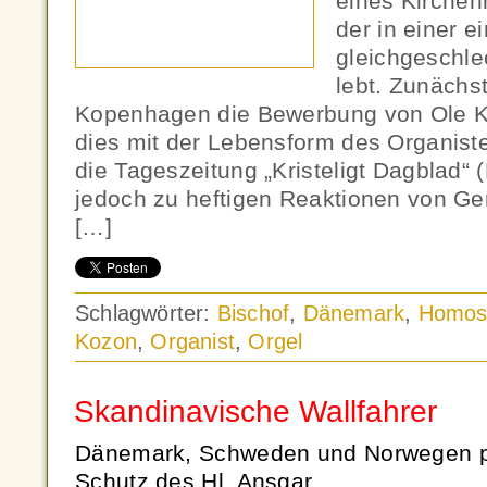
eines Kirchen
der in einer 
gleichgeschle
lebt. Zunächs
Kopenhagen die Bewerbung von Ole K
dies mit der Lebensform des Organiste
die Tageszeitung „Kristeligt Dagblad“
jedoch zu heftigen Reaktionen von G
[…]
Schlagwörter:
Bischof
,
Dänemark
,
Homose
Kozon
,
Organist
,
Orgel
Skandinavische Wallfahrer
Dänemark, Schweden und Norwegen pi
Schutz des Hl. Ansgar.