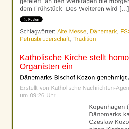
gefeiert, an den Werktagen die morgen
dem Frühstück. Des Weiteren wird […
Schlagwörter:
Alte Messe
,
Dänemark
,
FS
Petrusbruderschaft
,
Tradition
Katholische Kirche stellt hom
Organisten ein
Dänemarks Bischof Kozon genehmigt A
Erstellt von Katholische Nachrichten-Age
um 09:26 Uhr
Kopenhagen (
Dänemarks kat
Czeslaw Kozon