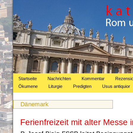
Startseite
Nachrichten
Kommentar
Rezensi
Ökumene
Liturgie
Predigten
Usus antiquior
Dänemark
Ferienfreizeit mit alter Messe