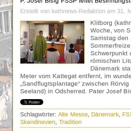
P. Josef Bisig FSSP leitet Besinnungs
Erstellt von kathnews-Redaktion am 31. 
Klitborg (kath
Woche, von S
Samstag den 1
Sommerfreizei
Schwerpunkt a
römischen Litu
Dänemark statt
Meter vom Kattegat entfernt, im wund
„Sandflugtsplantage“ zwischen Rörvig
Seeland) in Odsherred. Pater Josef Bi
Schlagwörter:
Alte Messe
,
Dänemark
,
FS
Skandinavien
,
Tradition