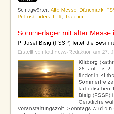
Schlagwörter:
Alte Messe
,
Dänemark
,
FS
Petrusbruderschaft
,
Tradition
Sommerlager mit alter Messe
P. Josef Bisig (FSSP) leitet die Besin
Erstellt von kathnews-Redaktion am 27. 
Klitborg (kath
26. Juli bis 2
findet in Klit
Sommerfreize
katholischen T
Bisig (FSSP) i
Geistliche wä
Veranstaltungszeit. Sonntags wird ei