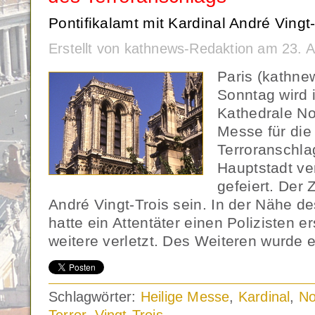
Pontifikalamt mit Kardinal André Vingt-
Erstellt von kathnews-Redaktion am 23. A
Paris (kathne
Sonntag wird i
Kathedrale No
Messe für die
Terroranschla
Hauptstadt v
gefeiert. Der 
André Vingt-Trois sein. In der Nähe d
hatte ein Attentäter einen Polizisten 
weitere verletzt. Des Weiteren wurde e
Schlagwörter:
Heilige Messe
,
Kardinal
,
No