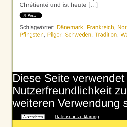
Chrétienté und ist heute […]
Schlagwörter:
Dänemark
,
Frankreich
,
No
Pfingsten
,
Pilger
,
Schweden
,
Tradition
,
Wa
Diese Seite verwendet
Nutzerfreundlichkeit zu
weiteren Verwendung 
Datenschutzerklärung
Akzeptieren