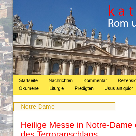
Startseite
Nachrichten
Kommentar
Rezensi
Ökumene
Liturgie
Predigten
Usus antiquior
Notre Dame
Heilige Messe in Notre-Dame d
des Terroranschlags