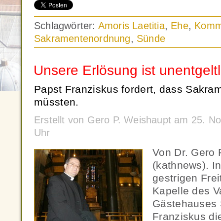
Schlagwörter:
Amoris Laetitia
,
Ehe
,
Komm
Sakramentenordnung
,
Sünde
Unsere Erlösung ist unentgeltl
Papst Franziskus fordert, dass Sakram
müssten.
Erstellt von Gero P. Weishaupt am 25. 
Uhr
Von Dr. Gero 
(kathnews). I
gestrigen Fre
Kapelle des V
Gästehauses 
Franziskus di