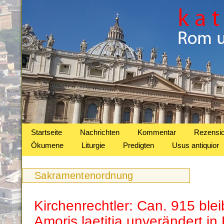
Startseite
Nachrichten
Kommentar
Rezensi
Ökumene
Liturgie
Predigten
Usus antiquior
Sakramentenordnung
Kirchenrechtler: Can. 915 ble
Amoris laetitia unverändert in 