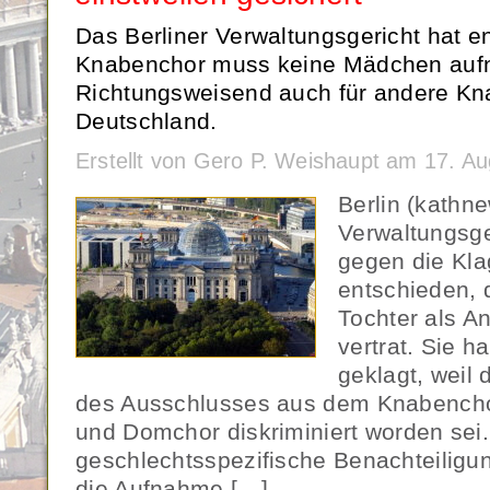
Das Berliner Verwaltungsgericht hat en
Knabenchor muss keine Mädchen auf
Richtungsweisend auch für andere Kn
Deutschland.
Erstellt von Gero P. Weishaupt am 17. A
Berlin (kathn
Verwaltungsger
gegen die Kla
entschieden, 
Tochter als An
vertrat. Sie 
geklagt, wei
des Ausschlusses aus dem Knabenchor
und Domchor diskriminiert worden sei.
geschlechtsspezifische Benachteiligun
die Aufnahme […]