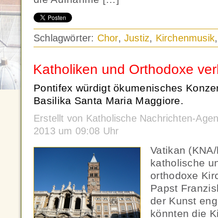
Schlagwörter:
Chor
,
Justiz
,
Kirchenmusik
Katholiken und Orthodoxe ver
Pontifex würdigt ökumenisches Konzer
Basilika Santa Maria Maggiore.
Erstellt von Katholische Nachrichten-Ag
2013 um 09:08 Uhr
Vatikan (KNA/
katholische un
orthodoxe Kir
Papst Franzis
der Kunst eng
könnten die K