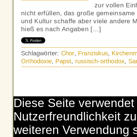
zur vollen Ein
nicht erfüllen, das große gemeinsame 
und Kultur schaffe aber viele andere 
hieß es nach Angaben […]
Schlagwörter:
Chor
,
Franziskus
,
Kirchenm
Orthodoxie
,
Papst
,
russisch-orthodox
,
Sa
Diese Seite verwendet
Nutzerfreundlichkeit zu
weiteren Verwendung 