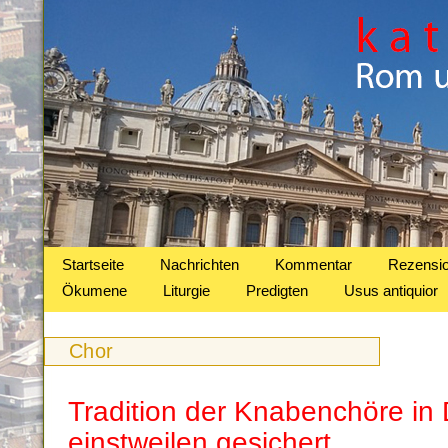
Startseite
Nachrichten
Kommentar
Rezensi
Ökumene
Liturgie
Predigten
Usus antiquior
Chor
Tradition der Knabenchöre in
einstweilen gesichert