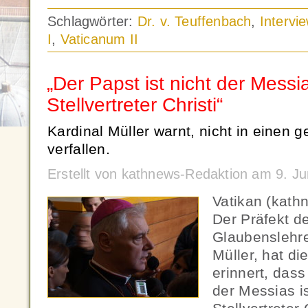
Schlagwörter:
Dr. v. Teuffenbach
,
Intervi
I
,
Vaticanum II
„Der Papst ist nicht der Messi
Stellvertreter Christi“
Kardinal Müller warnt, nicht in einen
verfallen.
Erstellt von kathnews-Redaktion am 9. J
Vatikan (kath
Der Präfekt de
Glaubenslehre
Müller, hat d
erinnert, dass
der Messias i