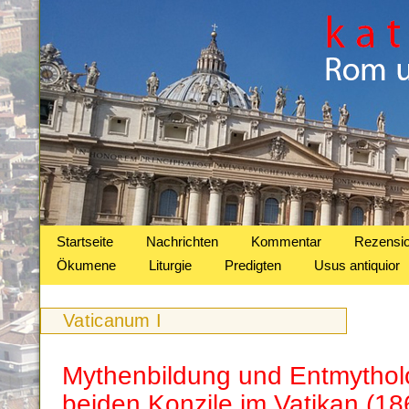
Startseite
Nachrichten
Kommentar
Rezensi
Ökumene
Liturgie
Predigten
Usus antiquior
Vaticanum I
Mythenbildung und Entmytholo
beiden Konzile im Vatikan (1