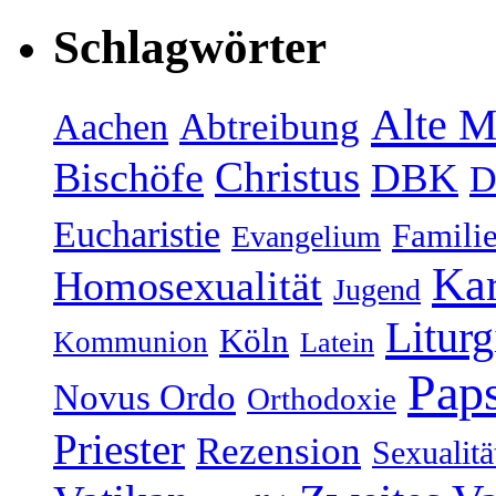
Schlagwörter
Alte M
Abtreibung
Aachen
Christus
Bischöfe
DBK
D
Eucharistie
Famili
Evangelium
Kar
Homosexualität
Jugend
Liturg
Köln
Kommunion
Latein
Paps
Novus Ordo
Orthodoxie
Priester
Rezension
Sexualitä