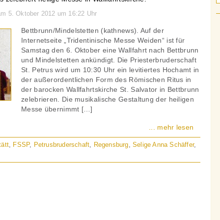
am 5. Oktober 2012 um 16:22 Uhr
Bettbrunn/Mindelstetten (kathnews). Auf der
Internetseite „Tridentinische Messe Weiden“ ist für
Samstag den 6. Oktober eine Wallfahrt nach Bettbrunn
und Mindelstetten ankündigt. Die Priesterbruderschaft
St. Petrus wird um 10:30 Uhr ein levitiertes Hochamt in
der außerordentlichen Form des Römischen Ritus in
der barocken Wallfahrtskirche St. Salvator in Bettbrunn
zelebrieren. Die musikalische Gestaltung der heiligen
Messe übernimmt […]
... mehr lesen
tätt
,
FSSP
,
Petrusbruderschaft
,
Regensburg
,
Selige Anna Schäffer
,