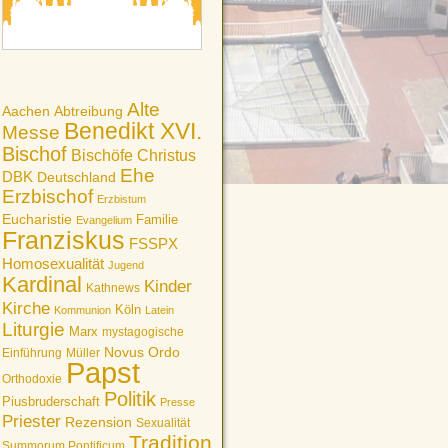
Alte
Aachen
Abtreibung
Benedikt XVI.
Messe
Bischof
Bischöfe
Christus
Ehe
DBK
Deutschland
Erzbischof
Erzbistum
Eucharistie
Familie
Evangelium
Franziskus
FSSPX
Homosexualität
Jugend
Kardinal
Kinder
Kathnews
Kirche
Köln
Kommunion
Latein
Liturgie
Marx
mystagogische
Novus Ordo
Einführung
Müller
Papst
Orthodoxie
Politik
Piusbruderschaft
Presse
Priester
Rezension
Sexualität
Tradition
Summorum Pontificum