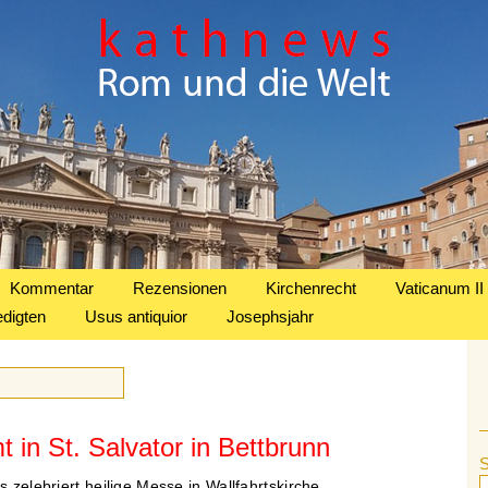
Kommentar
Rezensionen
Kirchenrecht
Vaticanum II
edigten
Usus antiquior
Josephsjahr
t in St. Salvator in Bettbrunn
s zelebriert heilige Messe in Wallfahrtskirche.