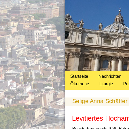
Startseite
Nachrichten
Ökumene
Liturgie
Pr
Selige Anna Schäffer
Levitiertes Hocham
Priesterbruderschaft St. Petru