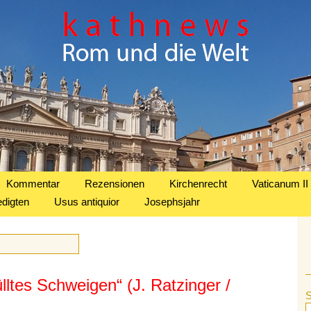
Kommentar
Rezensionen
Kirchenrecht
Vaticanum II
edigten
Usus antiquior
Josephsjahr
lltes Schweigen“ (J. Ratzinger /