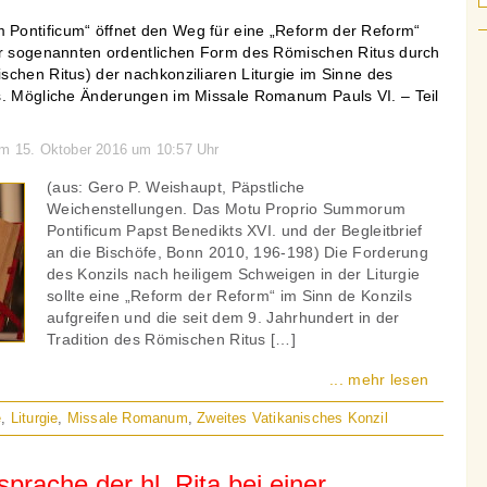
Pontificum“ öffnet den Weg für eine „Reform der Reform“
er sogenannten ordentlichen Form des Römischen Ritus durch
schen Ritus) der nachkonziliaren Liturgie im Sinne des
s. Mögliche Änderungen im Missale Romanum Pauls VI. – Teil
am 15. Oktober 2016 um 10:57 Uhr
(aus: Gero P. Weishaupt, Päpstliche
Weichenstellungen. Das Motu Proprio Summorum
Pontificum Papst Benedikts XVI. und der Begleitbrief
an die Bischöfe, Bonn 2010, 196-198) Die Forderung
des Konzils nach heiligem Schweigen in der Liturgie
sollte eine „Reform der Reform“ im Sinn de Konzils
aufgreifen und die seit dem 9. Jahrhundert in der
Tradition des Römischen Ritus […]
... mehr lesen
e
,
Liturgie
,
Missale Romanum
,
Zweites Vatikanisches Konzil
sprache der hl. Rita bei einer