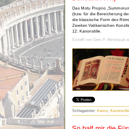
Das Motu Proprio „Summorum 
(bzw. für die Bereicherung d
die klassische Form des Römi
Zweiten Vatikanischen Konzil
12: Kanonstille.
Erstellt von Gero P. Weishaupt 
Schlagwörter:
Kanon
,
Kanonstill
So half mir die Für