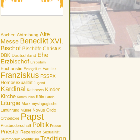
Alte
Aachen
Abtreibung
Benedikt XVI.
Messe
Bischof
Bischöfe
Christus
Ehe
DBK
Deutschland
Erzbischof
Erzbistum
Eucharistie
Familie
Evangelium
Franziskus
FSSPX
Homosexualität
Jugend
Kardinal
Kinder
Kathnews
Kirche
Köln
Kommunion
Latein
Liturgie
Marx
mystagogische
Novus Ordo
Einführung
Müller
Papst
Orthodoxie
Politik
Piusbruderschaft
Presse
Priester
Rezension
Sexualität
Tradition
Summorum Pontificum