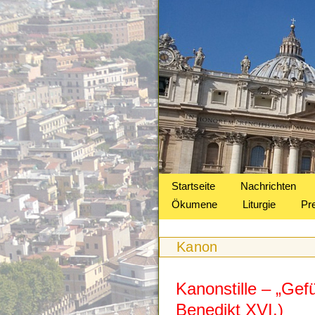
Startseite
Nachrichten
Ökumene
Liturgie
Pr
Kanon
Kanonstille – „Gefü
Benedikt XVI.)