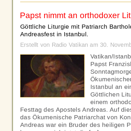
Papst nimmt an orthodoxer Litu
Göttliche Liturgie mit Patriarch Barth
Andreasfest in Istanbul.
Erstellt von Radio Vatikan am 30. Novem
Vatikan/Istan
Papst Franzis
Sonntagmorgen
Ökumenischen
Istanbul an e
Göttlichen Li
einem orthod
Festtag des Apostels Andreas. Auf dies
das Ökumenische Patriarchat von Kons
Andreas war ein Bruder des heiligen P