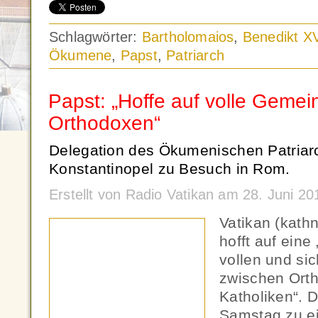
Schlagwörter:
Bartholomaios
,
Benedikt XV
Ökumene
,
Papst
,
Patriarch
Papst: „Hoffe auf volle Gemei
Orthodoxen“
Delegation des Ökumenischen Patriar
Konstantinopel zu Besuch in Rom.
Erstellt von Radio Vatikan am 28. Juni 2
Vatikan (kath
hofft auf eine
vollen und si
zwischen Ort
Katholiken“. 
Samstag zu ei