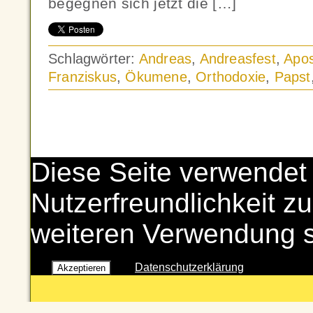
begegnen sich jetzt die […]
Schlagwörter:
Andreas
,
Andreasfest
,
Apos
Franziskus
,
Ökumene
,
Orthodoxie
,
Papst
Diese Seite verwendet
Nutzerfreundlichkeit zu
weiteren Verwendung 
Datenschutzerklärung
Akzeptieren