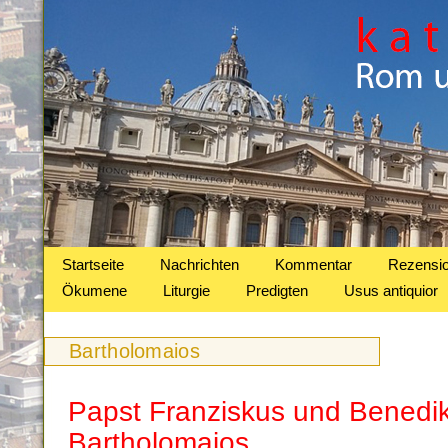
Startseite
Nachrichten
Kommentar
Rezensi
Ökumene
Liturgie
Predigten
Usus antiquior
Bartholomaios
Papst Franziskus und Benedik
Bartholomaios