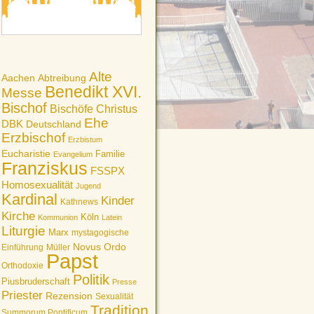
Alte
Aachen
Abtreibung
Benedikt XVI.
Messe
Bischof
Bischöfe
Christus
Ehe
DBK
Deutschland
Erzbischof
Erzbistum
Eucharistie
Familie
Evangelium
Franziskus
FSSPX
Homosexualität
Jugend
Kardinal
Kinder
Kathnews
Kirche
Köln
Kommunion
Latein
Liturgie
Marx
mystagogische
Novus Ordo
Einführung
Müller
Papst
Orthodoxie
Politik
Piusbruderschaft
Presse
Priester
Rezension
Sexualität
Tradition
Summorum Pontificum