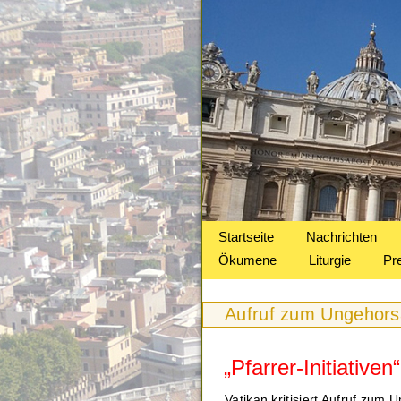
Startseite
Nachrichten
Ökumene
Liturgie
Pr
Aufruf zum Ungehor
„Pfarrer-Initiativen
Vatikan kritisiert Aufruf zum