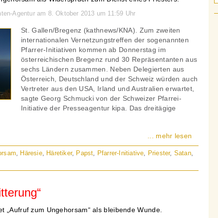
chten-Agentur am 8. Oktober 2013 um 11:59 Uhr
St. Gallen/Bregenz (kathnews/KNA). Zum zweiten
internationalen Vernetzungstreffen der sogenannten
Pfarrer-Initiativen kommen ab Donnerstag im
österreichischen Bregenz rund 30 Repräsentanten aus
sechs Ländern zusammen. Neben Delegierten aus
Österreich, Deutschland und der Schweiz würden auch
Vertreter aus den USA, Irland und Australien erwartet,
sagte Georg Schmucki von der Schweizer Pfarrei-
Initiative der Presseagentur kipa. Das dreitägige
... mehr lesen
orsam
,
Häresie
,
Häretiker
,
Papst
,
Pfarrer-Initiative
,
Priester
,
Satan
,
itterung“
et „Aufruf zum Ungehorsam“ als bleibende Wunde.