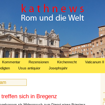
Kommentar
Rezensionen
Kirchenrecht
Vaticanum II
edigten
Usus antiquior
Josephsjahr
sam
“ treffen sich in Bregenz
 Ungehorsam als Widerspruch zum Dienst eines Priesters.