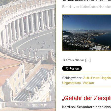
Erstellt von Katholische Nachri
Treffen diene […]
Schlagwörter:
Aufruf zum Ungeh
Ungehorsam
,
Vatikan
„Gefahr der Zerspl
Kardinal Schönborn bezeichn