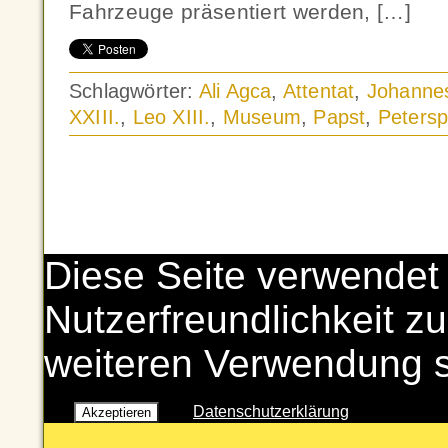
Fahrzeuge präsentiert werden, […]
Schlagwörter:
Ali Agca
,
Attentat
,
Johannes
XXIII.
,
Leo XIII.
,
Museum
,
Papst
,
Petersp
Diese Seite verwendet
Nutzerfreundlichkeit zu
weiteren Verwendung 
Datenschutzerklärung
Akzeptieren