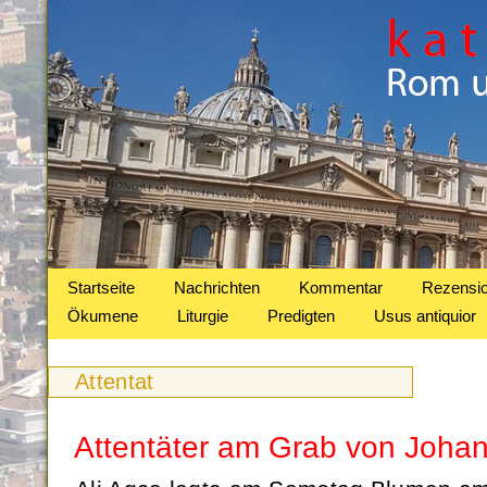
Startseite
Nachrichten
Kommentar
Rezensi
Ökumene
Liturgie
Predigten
Usus antiquior
Attentat
Attentäter am Grab von Johan