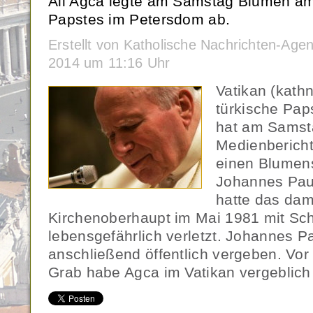
Ali Agca legte am Samstag Blumen am
Papstes im Petersdom ab.
Erstellt von Katholische Nachrichten-Ag
2014 um 11:16 Uhr
Vatikan (kath
türkische Paps
hat am Samsta
Medienberich
einen Blumen
Johannes Paul 
hatte das dam
Kirchenoberhaupt im Mai 1981 mit Sc
lebensgefährlich verletzt. Johannes Pau
anschließend öffentlich vergeben. Vo
Grab habe Agca im Vatikan vergeblich