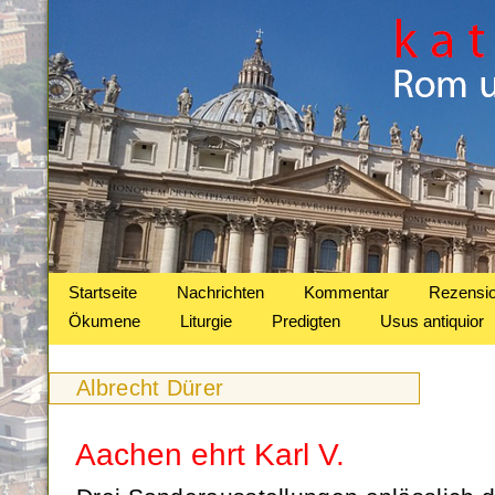
Startseite
Nachrichten
Kommentar
Rezensi
Ökumene
Liturgie
Predigten
Usus antiquior
Albrecht Dürer
Aachen ehrt Karl V.