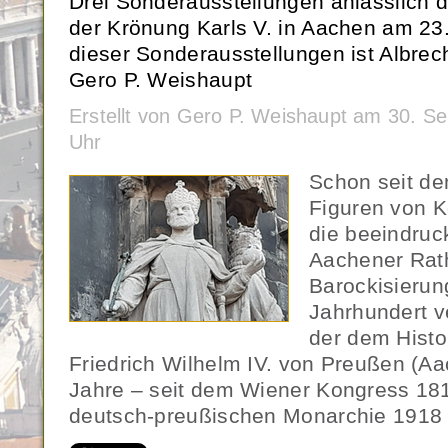
Drei Sonderausstellungen anlässlich 
der Krönung Karls V. in Aachen am 23
dieser Sonderausstellungen ist Albrec
Gero P. Weishaupt
Erstellt von Gero P. Weishaupt am 30. 
Uhr
Schon seit dem
Figuren von K
die beeindru
Aachener Rat
Barockisierun
Jahrhundert v
der dem Hist
Friedrich Wilhelm IV. von Preußen (Aa
Jahre – seit dem Wiener Kongress 18
deutsch-preußischen Monarchie 1918