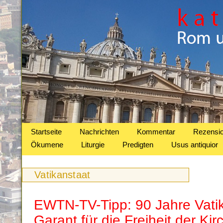
Startseite
Nachrichten
Kommentar
Rezensi
Ökumene
Liturgie
Predigten
Usus antiquior
Vatikanstaat
EWTN-TV-Tipp: 90 Jahre Vatik
Garant für die Freiheit der Kir