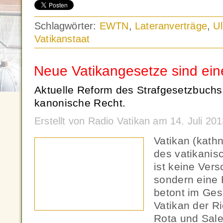
Schlagwörter:
EWTN
,
Lateranverträge
,
Ul
Vatikanstaat
Neue Vatikangesetze sind ein
Aktuelle Reform des Strafgesetzbuchs b
kanonische Recht.
Erstellt von Radio Vatikan am 14. Juli 2
Vatikan (kath
des vatikani
ist keine Ver
sondern eine 
betont im Ges
Vatikan der R
Rota und Sale