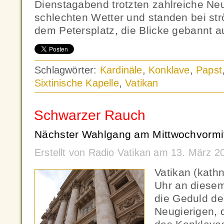
Dienstagabend trotzten zahlreiche Ne
schlechten Wetter und standen bei s
dem Petersplatz, die Blicke gebannt a
Schlagwörter:
Kardinäle
,
Konklave
,
Papst
Sixtinische Kapelle
,
Vatikan
Schwarzer Rauch
Nächster Wahlgang am Mittwochvormit
Erstellt von Radio Vatikan am 13. März 
Vatikan (kath
Uhr an diese
die Geduld de
Neugierigen, d