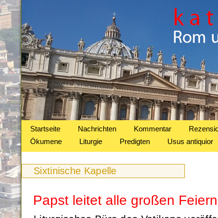
Startseite
Nachrichten
Kommentar
Rezensi
Ökumene
Liturgie
Predigten
Usus antiquior
Sixtinische Kapelle
Papst leitet alle großen Feie