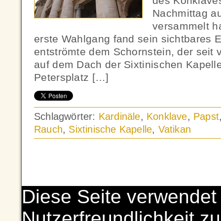
des Konklave
Nachmittag au
versammelt ha
erste Wahlgang fand sein sichtbares
entströmte dem Schornstein, der sei
auf dem Dach der Sixtinischen Kapelle
Petersplatz […]
Schlagwörter:
Kardinäle
,
Konklave
,
Papst
Rauch
,
Sixtinische Kapelle
,
Vatikan
Diese Seite verwendet
Nutzerfreundlichkeit zu