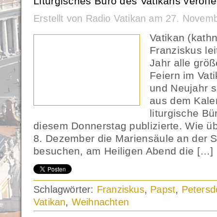
Liturgisches Büro des Vatikans veröff
Erstellt von Radio Vatikan am 27. Novem
Vatikan (kath
Franziskus le
Jahr alle größ
Feiern im Vat
und Neujahr se
aus dem Kale
liturgische Bü
diesem Donnerstag publizierte. Wie üb
8. Dezember die Mariensäule an der 
besuchen, am Heiligen Abend die […]
Schlagwörter:
Franziskus
,
Papst
,
Peters
Vatikan
,
Weihnachten