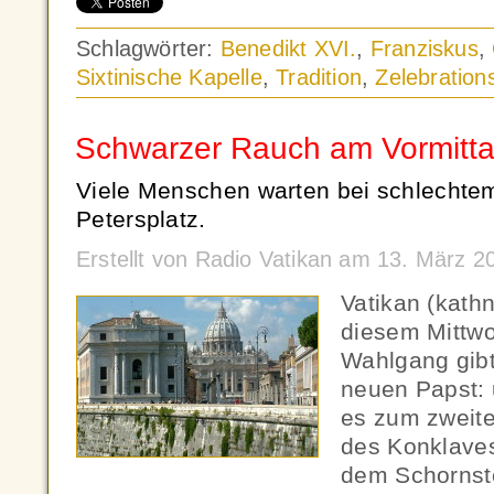
Schlagwörter:
Benedikt XVI.
,
Franziskus
,
Sixtinische Kapelle
,
Tradition
,
Zelebration
Schwarzer Rauch am Vormitt
Viele Menschen warten bei schlechte
Petersplatz.
Erstellt von Radio Vatikan am 13. März 
Vatikan (kath
diesem Mittwo
Wahlgang gibt
neuen Papst: 
es zum zweit
des Konklaves
dem Schornste