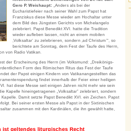
Gero P. Weishaupt:
„Anders als bei der
Eucharistiefeier nach seiner Wahl zum Papst hat
Franziskus diese Messe wieder am Hochaltar unter
dem Bild des Jüngsten Gerichts von Michelangelo
zelebriert. Papst Benedikt XVI. hatte die Tradition
wieder aufleben lassen, nicht an einem mobilen
‚Volksaltar‘ zu zelebrieren, sondern ‚ad Christum’“, so
berichtete am Sonntag, dem Fest der Taufe des Herrn,
on von Radio Vatikan.
t der Erscheinung des Herrn (im Volksmund: „Dreikönigs-
r ordentlichen Form des Römischen Ritus das Fest der Taufe
ndet der Papst einigen Kindern von Vatikanangestellten das
ramentenspendung findet innerhalb der Feier einer heiligen
VI. hat diese Messe seit einigen Jahren nicht mehr wie sein
ie Kapelle hineingetragenen „Volksaltar” zelebriert, sondern
 Kapelle. Damit setzte Papst Benedikt XVI. ein Zeichen. Papst
folgt. Bei seiner ersten Messe als Papst in der Sixtinischen
saltar zusammen mit den Kardinälen, die ihn gewählt hatte,
 ist geltendes liturgisches Recht