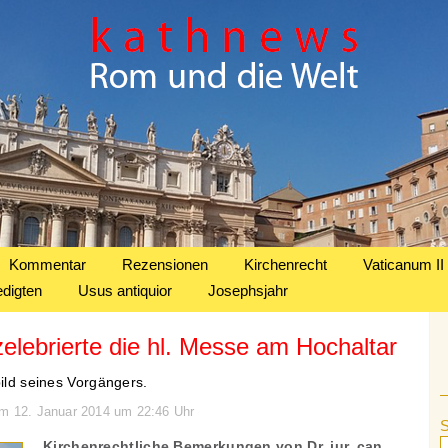
Kommentar
Rezensionen
Kirchenrecht
Vaticanum II
edigten
Usus antiquior
Josephsjahr
elebrierte die hl. Messe am Hochaltar
bild seines Vorgängers.
am 12. Januar 2014 um 22:46 Uhr
Kirchenrechtliche Bemerkungen von Dr. iur. can.