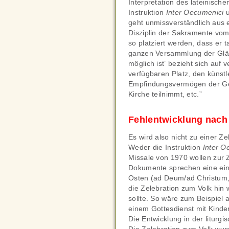
Interpretation des lateinisch
Instruktion
Inter Oecumenici
u
geht unmissverständlich aus 
Disziplin der Sakramente vom 
so platziert werden, dass er 
ganzen Versammlung der Gläu
möglich ist’ bezieht sich auf
verfügbaren Platz, den künst
Empfindungsvermögen der Geme
Kirche teilnimmt, etc.”
Fehlentwicklung nach
Es wird also nicht zu einer Z
Weder die Instruktion
Inter O
Missale von 1970 wollen zur Z
Dokumente sprechen eine eind
Osten (ad Deum/ad Christum,
die Zelebration zum Volk hin 
sollte. So wäre zum Beispiel
einem Gottesdienst mit Kinde
Die Entwicklung in der liturg