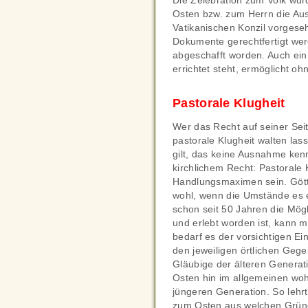
Die Zelebration zum Volk wur
Osten bzw. zum Herrn die Au
Vatikanischen Konzil vorgese
Dokumente gerechtfertigt wer
abgeschafft worden. Auch ein
errichtet steht, ermöglicht o
Pastorale Klugheit
Wer das Recht auf seiner Sei
pastorale Klugheit walten la
gilt, das keine Ausnahme kenn
kirchlichem Recht: Pastorale
Handlungsmaximen sein. Göttl
wohl, wenn die Umstände es 
schon seit 50 Jahren die Mögl
und erlebt worden ist, kann 
bedarf es der vorsichtigen E
den jeweiligen örtlichen Geg
Gläubige der älteren Generat
Osten hin im allgemeinen woh
jüngeren Generation. So lehr
zum Osten aus welchen Gründe