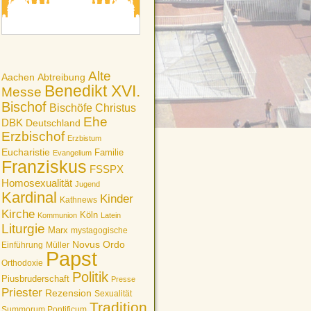
Alte
Aachen
Abtreibung
Benedikt XVI.
Messe
Bischof
Bischöfe
Christus
Ehe
DBK
Deutschland
Erzbischof
Erzbistum
Eucharistie
Familie
Evangelium
Franziskus
FSSPX
Homosexualität
Jugend
Kardinal
Kinder
Kathnews
Kirche
Köln
Kommunion
Latein
Liturgie
Marx
mystagogische
Novus Ordo
Einführung
Müller
Papst
Orthodoxie
Politik
Piusbruderschaft
Presse
Priester
Rezension
Sexualität
Tradition
Summorum Pontificum