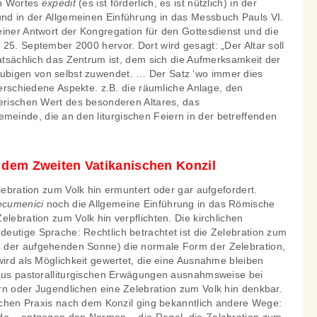
en Wortes
expedit
(es ist förderlich, es ist nützlich) in der
nd in der Allgemeinen Einführung in das Messbuch Pauls VI.
einer Antwort der Kongregation für den Gottesdienst und die
25. September 2000 hervor. Dort wird gesagt: „Der Altar soll
tatsächlich das Zentrum ist, dem sich die Aufmerksamkeit der
bigen von selbst zuwendet. … Der Satz ‘wo immer dies
 verschiedene Aspekte. z.B. die räumliche Anlage, den
lerischen Wert des besonderen Altares, das
inde, die an den liturgischen Feiern in der betreffenden
 dem Zweiten Vatikanischen Konzil
elebration zum Volk hin ermuntert oder gar aufgefordert.
ecumenici
noch die Allgemeine Einführung in das Römische
elebration zum Volk hin verpflichten. Die kirchlichen
eutige Sprache: Rechtlich betrachtet ist die Zelebration zum
 der aufgehenden Sonne) die normale Form der Zelebration,
wird als Möglichkeit gewertet, die eine Ausnahme bleiben
 aus pastoralliturgischen Erwägungen ausnahmsweise bei
rn oder Jugendlichen eine Zelebration zum Volk hin denkbar.
ischen Praxis nach dem Konzil ging bekanntlich andere Wege: