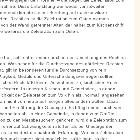
de – entgegen den Normen – die Regel, die Zelebration zum
snahme. Diese Entwicklung war weder vom Zweiten
hen noch konnte sie mit Berufung auf nachkonziliare
den. Rechtlich ist die Zelebration zum Osten niemals
 von der Wand getrennter Altar, der näher zum Kirchenschiff
hne weiteres die Zelebration zum Osten.
te hat, sollte aber immer auch in der Umsetzung des Rechtes
ssen. Was schon für die Durchsetzung des göttlichen Rechtes
t, gilt im besonderen für die Durchsetzung von rein
 Klugkeit, Geduld und Unterscheidungsvermögen sollten
iches Recht läßt keine Ausnahmen zu, kirchliches Recht
erfordern. In unseren Kirchen und Gemeinden, in denen
ichkeit der Zelebration zum Volk hin als „normal“ angesehen
man nicht von heute auf morgen alles ändern wollen. Dazu
in- und Hinführung der Gläubigen. Es hängt immer auch von
ebenheiten ab. In einer Gemeinde, in denen zum Großteil
ion zu den Messbesuchern gehören, wird die Zelebration zum
l eher auf Schwierigkeiten stoßen als bei Gläubige der
t es zumindest die pastorale Erfahrung. Wo eine Zelebration
n auch immer nicht möglich ist, sollte man, so der