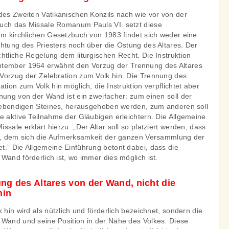
des Zweiten Vatikanischen Konzils nach wie vor von der
Auch das Missale Romanum Pauls VI. setzt diese
Im kirchlichen Gesetzbuch von 1983 findet sich weder eine
htung des Priesters noch über die Ostung des Altares. Der
htliche Regelung dem liturgischen Recht. Die Instruktion
tember 1964 erwähnt den Vorzug der Trennung des Altares
Vorzug der Zelebration zum Volk hin. Die Trennung des
tion zum Volk hin möglich, die Instruktion verpflichtet aber
nung von der Wand ist ein zweifacher: zum einen soll der
s lebendigen Steines, herausgehoben werden, zum anderen soll
e aktive Teilnahme der Gläubigen erleichtern. Die Allgemeine
sale erklärt hierzu: „Der Altar soll so platziert werden, dass
st, dem sich die Aufmerksamkeit der ganzen Versammlung der
t.” Die Allgemeine Einführung betont dabei, dass die
Wand förderlich ist, wo immer dies möglich ist.
ung des Altares von der Wand, nicht die
hin
 hin wird als nützlich und förderlich bezeichnet, sondern die
 Wand und seine Position in der Nähe des Volkes. Diese