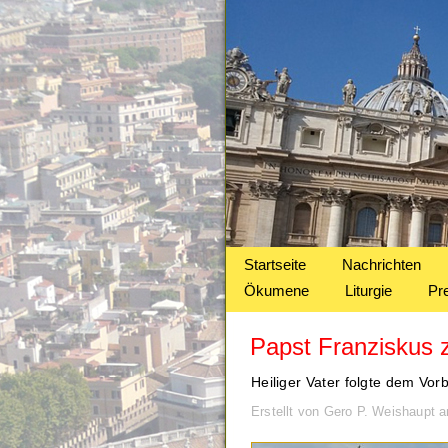
Startseite
Nachrichten
Ökumene
Liturgie
Pr
Papst Franziskus z
Heiliger Vater folgte dem Vor
Erstellt von Gero P. Weishaupt 