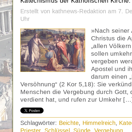
Katechismus der Katholischen Kirche.
Erstellt von kathnews-Redaktion am 7. 
Uhr
»Nach seiner 
Christus die 
„allen Völkern
sollen umkehr
vergeben werd
Apostel und ih
darum einen „
Versöhnung“ (2 Kor 5,18): Sie verkünd
Menschen die Vergebung durch Gott, d
verdient hat, und rufen zur Umkehr […
Schlagwörter:
Beichte
,
Himmelreich
,
Kate
Priester
,
Schlüssel
,
Sünde
,
Vergebung