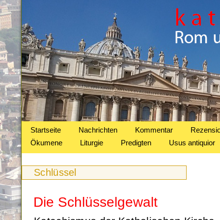
Startseite
Nachrichten
Kommentar
Rezensi
Ökumene
Liturgie
Predigten
Usus antiquior
Schlüssel
Die Schlüsselgewalt