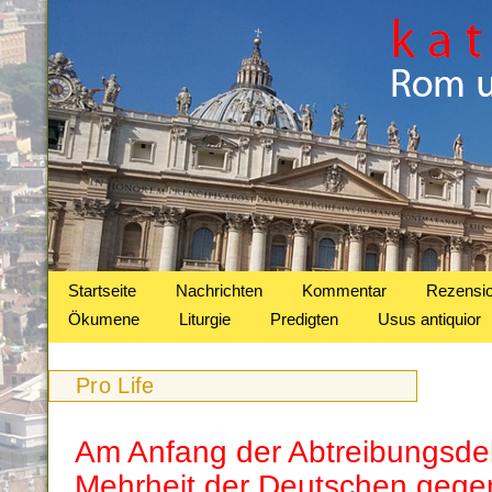
Startseite
Nachrichten
Kommentar
Rezensi
Ökumene
Liturgie
Predigten
Usus antiquior
Pro Life
Am Anfang der Abtreibungsdeb
Mehrheit der Deutschen gegen