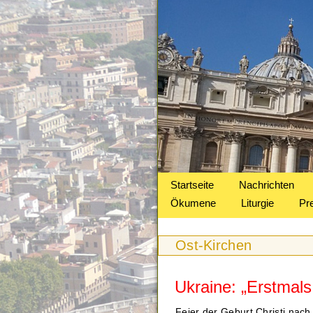
Startseite
Nachrichten
Ökumene
Liturgie
Pr
Ost-Kirchen
Ukraine: „Erstmals
Feier der Geburt Christi nach