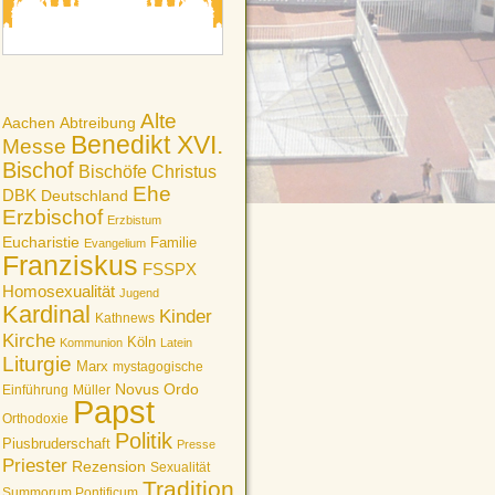
Alte
Aachen
Abtreibung
Benedikt XVI.
Messe
Bischof
Bischöfe
Christus
Ehe
DBK
Deutschland
Erzbischof
Erzbistum
Eucharistie
Familie
Evangelium
Franziskus
FSSPX
Homosexualität
Jugend
Kardinal
Kinder
Kathnews
Kirche
Köln
Kommunion
Latein
Liturgie
Marx
mystagogische
Novus Ordo
Einführung
Müller
Papst
Orthodoxie
Politik
Piusbruderschaft
Presse
Priester
Rezension
Sexualität
Tradition
Summorum Pontificum