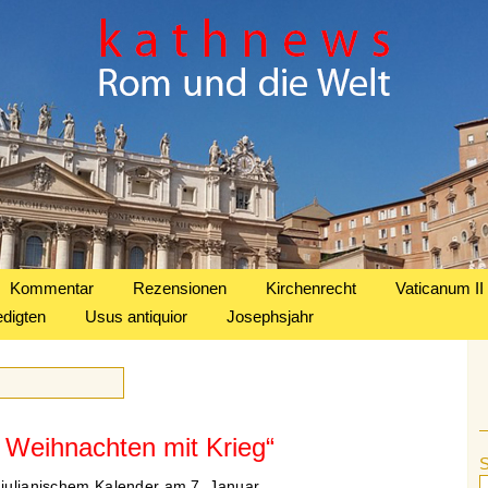
Kommentar
Rezensionen
Kirchenrecht
Vaticanum II
edigten
Usus antiquior
Josephsjahr
 Weihnachten mit Krieg“
 julianischem Kalender am 7. Januar.