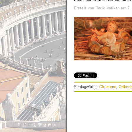
Erstellt von Radio Vatikan am 7
Schlagwörter:
Ökumene
,
Orthod