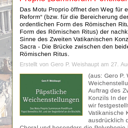
Das Motu Proprio öffnet den Weg für e
Reform“ (bzw. für die Bereicherung d
ordentlichen Form des Römischen Ritu
Form des Römischen Ritus) der nachko
Sinne des Zweiten Vatikanischen Konzi
Sacra - Die Brücke zwischen den bei
Römischen Ritus.
Erstellt von Gero P. Weishaupt am 27. A
(aus: Gero P.
Weichenstellu
Auftrag des Z
Konzils In der
wir festgestel
Vatikanische 
ausdrücklich 
Choral und besonders die Polyphonie h