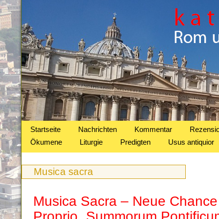
Startseite
Nachrichten
Kommentar
Rezensi
Ökumene
Liturgie
Predigten
Usus antiquior
Musica sacra
Musica Sacra – Neue Chance
Proprio „Summorum Pontificu