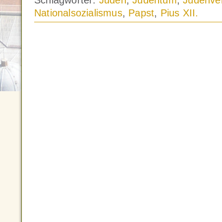
Schlagwörter:
Juden
,
Judentum
,
Judenve
Nationalsozialismus
,
Papst
,
Pius XII.