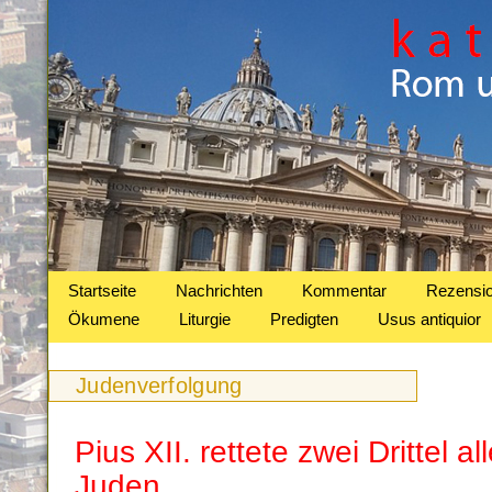
Startseite
Nachrichten
Kommentar
Rezensi
Ökumene
Liturgie
Predigten
Usus antiquior
Judenverfolgung
Pius XII. rettete zwei Drittel a
Juden