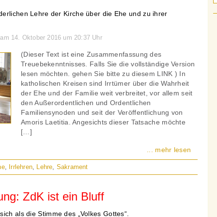
erlichen Lehre der Kirche über die Ehe und zu ihrer
n am 14. Oktober 2016 um 20:37 Uhr
(Dieser Text ist eine Zusammenfassung des
Treuebekenntnisses. Falls Sie die vollständige Version
lesen möchten. gehen Sie bitte zu diesem LINK ) In
katholischen Kreisen sind Irrtümer über die Wahrheit
der Ehe und der Familie weit verbreitet, vor allem seit
den Außerordentlichen und Ordentlichen
Familiensynoden und seit der Veröffentlichung von
Amoris Laetitia. Angesichts dieser Tatsache möchte
[…]
... mehr lesen
he
,
Irrlehren
,
Lehre
,
Sakrament
ng: ZdK ist ein Bluff
sich als die Stimme des „Volkes Gottes“.