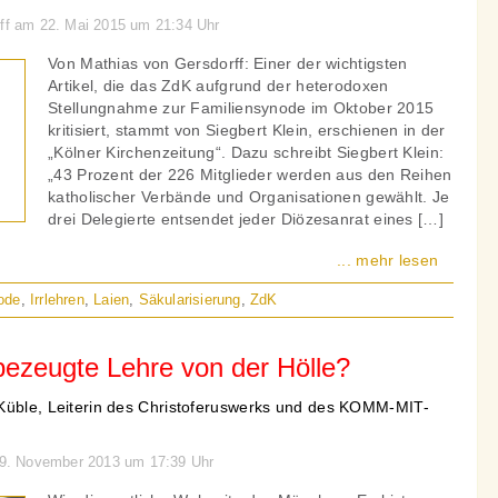
rff am 22. Mai 2015 um 21:34 Uhr
Von Mathias von Gersdorff: Einer der wichtigsten
Artikel, die das ZdK aufgrund der heterodoxen
Stellungnahme zur Familiensynode im Oktober 2015
kritisiert, stammt von Siegbert Klein, erschienen in der
„Kölner Kirchenzeitung“. Dazu schreibt Siegbert Klein:
„43 Prozent der 226 Mitglieder werden aus den Reihen
katholischer Verbände und Organisationen gewählt. Je
drei Delegierte entsendet jeder Diözesanrat eines […]
... mehr lesen
ode
,
Irrlehren
,
Laien
,
Säkularisierung
,
ZdK
bezeugte Lehre von der Hölle?
Küble, Leiterin des Christoferuswerks und des KOMM-MIT-
 19. November 2013 um 17:39 Uhr