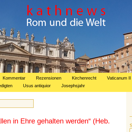
Kommentar
Rezensionen
Kirchenrecht
Vaticanum II
edigten
Usus antiquior
Josephsjahr
allen in Ehre gehalten werden“ (Heb.