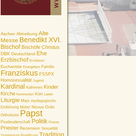
Alte
Aachen
Abtreibung
Benedikt XVI.
Messe
Bischof
Bischöfe
Christus
Ehe
DBK
Deutschland
Erzbischof
Erzbistum
Eucharistie
Familie
Evangelium
Franziskus
FSSPX
Homosexualität
Jugend
Kardinal
Kinder
Kathnews
Kirche
Köln
Kommunion
Latein
Liturgie
Marx
mystagogische
Novus Ordo
Einführung
Müller
Papst
Orthodoxie
Politik
Piusbruderschaft
Presse
Priester
Rezension
Sexualität
Tradition
Summorum Pontificum