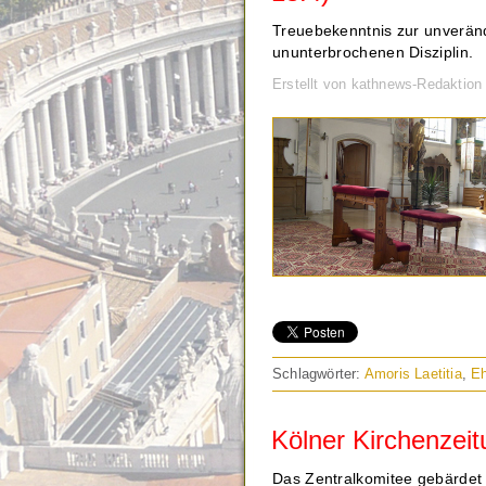
Treuebekenntnis zur unveränd
ununterbrochenen Disziplin.
Erstellt von kathnews-Redaktio
Schlagwörter:
Amoris Laetitia
,
E
Kölner Kirchenzeitu
Das Zentralkomitee gebärdet 