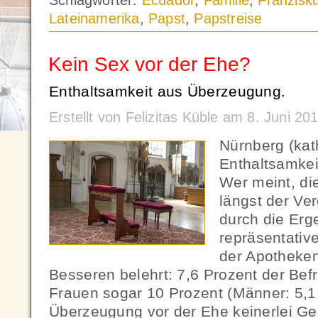
Schlagwörter:
Ecuador
,
Familie
,
Franzisk
Lateinamerika
,
Papst
,
Papstreise
Kein Sex vor der Ehe?
Enthaltsamkeit aus Überzeugung.
Erstellt von Felizitas Küble am 8. Juni 2
Nürnberg (ka
Enthaltsamkei
Wer meint, di
längst der Ve
durch die Erg
repräsentativ
der Apotheke
Besseren belehrt: 7,6 Prozent der Bef
Frauen sogar 10 Prozent (Männer: 5,1
Überzeugung vor der Ehe keinerlei Ge