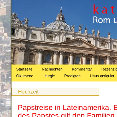
Startseite
Nachrichten
Kommentar
Rezensi
Ökumene
Liturgie
Predigten
Usus antiquior
Hochzeit
Papstreise in Lateinamerika. 
des Papstes gilt den Familien